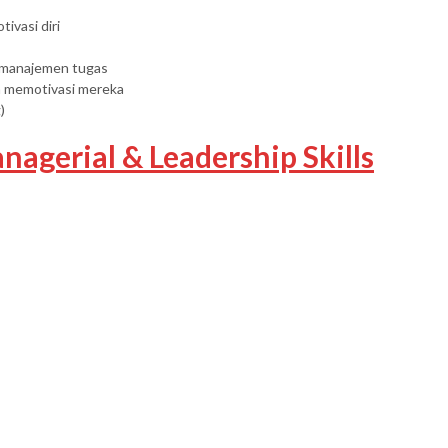
vasi diri
m manajemen tugas
a memotivasi mereka
)
nagerial & Leadership Skills