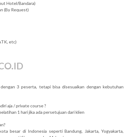
mput Hotel/Bandara)
an (By Request)
ATK, etc)
CO.ID
al dengan 3 peserta, tetapi bisa disesuaikan dengan kebutuhan
iri aja / private course ?
atihan 1 hari jika ada persetujuan dari klien
an?
kota besar di Indonesia seperti Bandung, Jakarta, Yogyakarta,