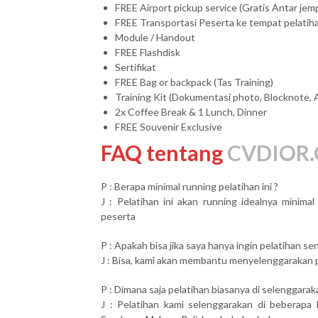
FREE Airport pickup service (Gratis Antar je
FREE Transportasi Peserta ke tempat pelatih
Module / Handout
FREE Flashdisk
Sertifikat
FREE Bag or backpack (Tas Training)
Training Kit (Dokumentasi photo, Blocknote, 
2x Coffee Break & 1 Lunch, Dinner
FREE Souvenir Exclusive
FAQ tentang
CVDIOR.
P : Berapa minimal running pelatihan ini ?
J : Pelatihan ini akan running idealnya minim
peserta
P : Apakah bisa jika saya hanya ingin pelatihan send
J : Bisa, kami akan membantu menyelenggarakan pel
P : Dimana saja pelatihan biasanya di selenggarak
J : Pelatihan kami selenggarakan di beberapa 