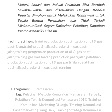
Materi, Lokasi dan Jadwal Pelatihan Bisa Berubah
Sewaktu-waktu dan disesuaikan Dengan Kondisi
Peserta, dimohon untuk Melakukan Konfirmasi untuk
Segala Bentuk Perubahan, agar Tidak Terjadi
Miskomunikasi. Segera Daftarkan Pelatihan, Dapatkan
Promo Menarik Bulan Ini.
Technorati Tags:
training production optimization of oil & gas
pasti jalan
,
training optimalisasi produksi migas pasti
jalan
,
training pengenalan production of oil & gas pasti
jalan
,
training gas well loading prediction pasti jalan
,
pelatihan
production optimization of oil & gas pasti jalan
,
pelatihan
optimalisasi produksi migas pasti running
Categories:
Pemasaran
Tag:
Pelatihan Metode Komunikasi Pemasaran Terbaik
,
Pelatihan Teknik Komunikasi Pemasaran 2017
,
Training
Komunikasi Marketing Di Jogja
,
Training Komunikasi
Pasar Marketing Yang Baik
,
Training Strategi Komunikasi