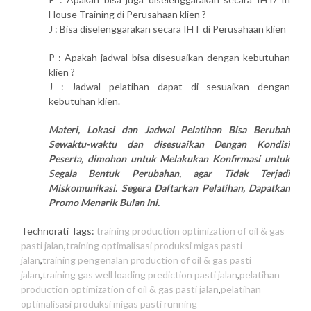
House Training di Perusahaan klien ?
J : Bisa diselenggarakan secara IHT di Perusahaan klien
P : Apakah jadwal bisa disesuaikan dengan kebutuhan
klien ?
J : Jadwal pelatihan dapat di sesuaikan dengan
kebutuhan klien.
Materi, Lokasi dan Jadwal Pelatihan Bisa Berubah
Sewaktu-waktu dan disesuaikan Dengan Kondisi
Peserta, dimohon untuk Melakukan Konfirmasi untuk
Segala Bentuk Perubahan, agar Tidak Terjadi
Miskomunikasi. Segera Daftarkan Pelatihan, Dapatkan
Promo Menarik Bulan Ini.
Technorati Tags:
training production optimization of oil & gas
pasti jalan
,
training optimalisasi produksi migas pasti
jalan
,
training pengenalan production of oil & gas pasti
jalan
,
training gas well loading prediction pasti jalan
,
pelatihan
production optimization of oil & gas pasti jalan
,
pelatihan
optimalisasi produksi migas pasti running