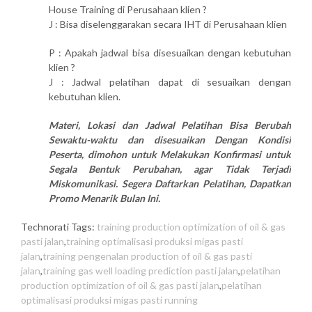
House Training di Perusahaan klien ?
J : Bisa diselenggarakan secara IHT di Perusahaan klien
P : Apakah jadwal bisa disesuaikan dengan kebutuhan
klien ?
J : Jadwal pelatihan dapat di sesuaikan dengan
kebutuhan klien.
Materi, Lokasi dan Jadwal Pelatihan Bisa Berubah
Sewaktu-waktu dan disesuaikan Dengan Kondisi
Peserta, dimohon untuk Melakukan Konfirmasi untuk
Segala Bentuk Perubahan, agar Tidak Terjadi
Miskomunikasi. Segera Daftarkan Pelatihan, Dapatkan
Promo Menarik Bulan Ini.
Technorati Tags:
training production optimization of oil & gas
pasti jalan
,
training optimalisasi produksi migas pasti
jalan
,
training pengenalan production of oil & gas pasti
jalan
,
training gas well loading prediction pasti jalan
,
pelatihan
production optimization of oil & gas pasti jalan
,
pelatihan
optimalisasi produksi migas pasti running