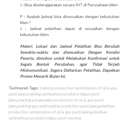
J : Bisa diselenggarakan secara IHT di Perusahaan klien
P : Apakah jadwal bisa disesuaikan dengan kebutuhan
klien ?
J : Jadwal pelatihan dapat di sesuaikan dengan
kebutuhan klien.
Materi, Lokasi dan Jadwal Pelatihan Bisa Berubah
Sewaktu-waktu dan disesuaikan Dengan Kondisi
Peserta, dimohon untuk Melakukan Konfirmasi untuk
Segala Bentuk Perubahan, agar Tidak Terjadi
Miskomunikasi. Segera Daftarkan Pelatihan, Dapatkan
Promo Menarik Bulan Ini.
Technorati Tags:
training production optimization of oil & gas
pasti jalan
,
training optimalisasi produksi migas pasti
jalan
,
training pengenalan production of oil & gas pasti
jalan
,
training gas well loading prediction pasti jalan
,
pelatihan
production optimization of oil & gas pasti jalan
,
pelatihan
optimalisasi produksi migas pasti running