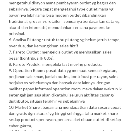
mengetahui dirayon mana pembayaran outlet yg bagus dan
sebaliknya. Secara cepat mengetahui type outlet mana yg
bayar nya lebih lama, bisa modern outlet dibandingkan
traditional, grossir vs retailer , semuanya berdasarkan data yg
akurat dan informatif, memudahkan rencana payment ke
prinsipal.
6. Analisa Piutang : untuk tahu piutang yg belum jatuh tempo,
over due, dan kemungkinan sales fiktif.
7. Pareto Outlet : mengelola outlet yg menhasilkan sales
besar (kontribusi lk 80%).
8. Pareto Produk : mengelola fast moving products.
9. Operation Room : pusat data yg memuat semua kegiatan,
perjlanan salesman, jumlah outlet, kontribusi per rayon, sales
berjalan vs sebelumnya dan banyak data lainnya. dengan
melihat papan informasi operation room, maka dalam waktun lk
setengah jam saja akan diketahui seluruh aktifitas cabang/
distributor, situasi terakhir vs sebelumnya
10. Market Share : bagaimana mendapatkan data secara cepat
dan gratis dgn akurasi yg tiinggi sehingga tahu market share
setiap products per rayon, per area dari ribuan outlet di setiap
cabang/area,