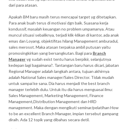
dari para atasan.
Apakah BM baru masih terus mencapai target yg ditetapkan.
Para anak buah terus di motivasi dgn baik. Suasana kerja
kondussif, masalah keuangan no problem umpamanya. Atau
muncul situasi sebaliknya, terjadi klik-klikan di kantor, ada anak
emas dan Loyang, objektifitas hilang Management amburadul,
sales merosot. Maka atasan terpaksa ambil putusan yaitu
promosingkirkan yang bersangkutan. Bagi para
Branch
Manager
yg sudah exist tentu harus berpikir, selanjutnya
kedepan lagi bagaimana?. Tantangan baru harus dicari, jabatan
Regional Manager adalah langkah antara, tujuan akhirnya
adalah National Sales manager/Sales Director. Tidak mudah
untuk sampai ke sana. Dia harus menjadi the best branch
manager terlebih dulu. Untuk itu dia harus menguasai ilmu:
Sales Management, Marketing Management, Finance
Management,Distribution Management dan HRD
management. Maka dengan mengikuti seminar/pelatihan How
to be an excellent Branch Manager, impian tersebut gampang
diraih. Ada 12 topik yang dibahas secara detil.