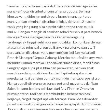
Seminar top performance untuk para
branch manager
/ area
manager/ local distributor consumer products. Seminar
khusus yang didesign untuk para branch manager/ area
manager dan pimpinan distributor lokal, dengan 12 macam
topik yang langsung bisa dipraktekkan tanpa teori muluk-
muluk. Dengan mengikuti seminar sehari tersebut para branch
manager/ area manager, kualitas kerjanya langsung
terdongkrak tinggi, sehingga memudahkan komunikasi dengan
atasan atau prinsipal di pusat. Banyak para karyawan staff
perusahaan distribusi yang memimpikan jadi Bos yaitu jadi
Branch Manager/Kepala Cabang. Mereka tahu fasilitasnya wah
menurut ukuran mereka. Disediakan rumah dinas, mobil dinas
Lengkap dgn supir plus bbm dan perawatan, bahkan anak
masuk sekolah pun dibiayai kantor. Tapi kebanyakan dari
mereka sampai pensiun pun tak mungkin mencapai posisi tsb.
Hanya segelintir orang yg punya potensi, mayoritas dari bag
Sales, kadang-kadang ada juga dari Bag Finance Orang yg
punya potensi tadi harus membuktikan kehebatan hasil
kerjanya, target-target apakah tercapai Para Boss di kantor
pusat memonitor dengan ketat siapa yang layak dipromosikan.
Jika sudah ada yg dipromosikan, maka timbul expektasi baru