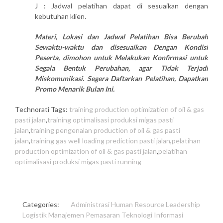
J : Jadwal pelatihan dapat di sesuaikan dengan
kebutuhan klien.
Materi, Lokasi dan Jadwal Pelatihan Bisa Berubah
Sewaktu-waktu dan disesuaikan Dengan Kondisi
Peserta, dimohon untuk Melakukan Konfirmasi untuk
Segala Bentuk Perubahan, agar Tidak Terjadi
Miskomunikasi. Segera Daftarkan Pelatihan, Dapatkan
Promo Menarik Bulan Ini.
Technorati Tags:
training production optimization of oil & gas
pasti jalan
,
training optimalisasi produksi migas pasti
jalan
,
training pengenalan production of oil & gas pasti
jalan
,
training gas well loading prediction pasti jalan
,
pelatihan
production optimization of oil & gas pasti jalan
,
pelatihan
optimalisasi produksi migas pasti running
Categories:
Administrasi
Human Resource
Leadership
Logistik
Manajemen
Pemasaran
Teknologi Informasi