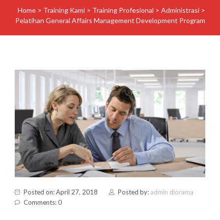
Home
>
Training Kami
>
Training Profesional
>
Administrasi
>
Pelatihan General Affairs Management Development Program
Posted on: April 27, 2018
Posted by:
admin diorama
Comments: 0