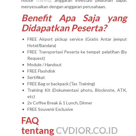
house
training
, anggaran investasi pelatihan dapat
menyesuaikan dengan anggaran perusahaan.
Benefit Apa Saja yang
Didapatkan Peserta?
FREE Airport pickup service (Gratis Antar jemput
Hotel/Bandara)
FREE Transportasi Peserta ke tempat pelatihan (By
Request)
Module / Handout
FREE Flashdisk
Sertifikat
FREE Bag or backpack (Tas Training)
Training Kit (Dokumentasi photo, Blocknote, ATK,
etc)
2x Coffee Break & 1 Lunch, Dinner
FREE Souvenir Exclusive
FAQ
tentang
CVDIOR.CO.ID