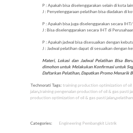
P : Apakah bisa diselenggarakan selain di kota lai
J : Penyelenggaraan pelatihan bisa diadakan di ko
P : Apakah bisa juga diselenggarakan secara IHT/
J : Bisa diselenggarakan secara IHT di Perusahaan
P : Apakah jadwal bisa disesuaikan dengan kebutu
J : Jadwal pelatihan dapat di sesuaikan dengan ke
Materi, Lokasi dan Jadwal Pelatihan Bisa Be
dimohon untuk Melakukan Konfirmasi untuk Sega
Daftarkan Pelatihan, Dapatkan Promo Menarik Bu
Technorati Tags:
training production optimization of oil 
jalan
,
training pengenalan production of oil & gas pasti ja
production optimization of oil & gas pasti jalan
,
pelatihan
Categories:
Engineering
Pembangkit Listrik