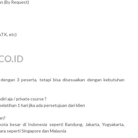
an (By Request)
ATK, etc)
CO.ID
al dengan 3 peserta, tetapi bisa disesuaikan dengan kebutuhan
iri aja / private course ?
atihan 1 hari jika ada persetujuan dari klien
an?
kota besar di Indonesia seperti Bandung, Jakarta, Yogyakarta,
ara seperti Singapore dan Malaysia