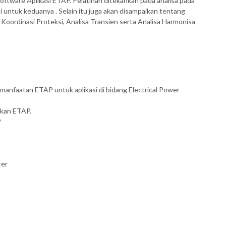
oftware Aplikasi ETAP. Pelatihan ditekankan pada analisa pada
si untuk keduanya . Selain itu juga akan disampaikan tentang
 Koordinasi Proteksi, Analisa Transien serta Analisa Harmonisa
faatan ETAP untuk aplikasi di bidang Electrical Power
kan ETAP.
P
ter