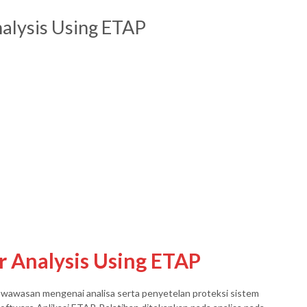
nalysis Using ETAP
er Analysis Using ETAP
 wawasan mengenai analisa serta penyetelan proteksi sistem