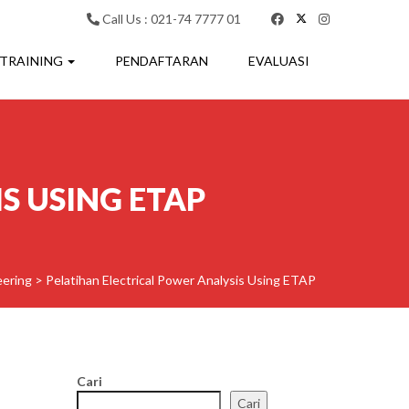
Call Us : 021-74 7777 01
 TRAINING
PENDAFTARAN
EVALUASI
S USING ETAP
eering
>
Pelatihan Electrical Power Analysis Using ETAP
Cari
Cari