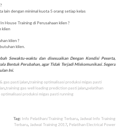
n?
ta lain dengan minimal kuota 5 orang setiap kelas
 In House Training di Perusahaan klien ?
 klien
han klien ?
butuhan klien.
rubah Sewaktu-waktu dan disesuaikan Dengan Kondisi Peserta,
la Bentuk Perubahan, agar Tidak Terjadi Miskomunikasi. Segera
lan Ini.
& gas pasti jalan
,
training optimalisasi produksi migas pasti
lan
,
training gas well loading prediction pasti jalan
,
pelatihan
 optimalisasi produksi migas pasti running
Tag:
Info Pelatihan/Training Terbaru
,
Jadwal Info Training
Terbaru
,
Jadwal Training 2017
,
Pelatihan Electrical Power