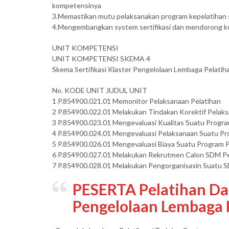
kompetensinya
3.Memastikan mutu pelaksanakan program kepelatihan s
4.Mengembangkan system sertifikasi dan mendorong ko
UNIT KOMPETENSI
UNIT KOMPETENSI SKEMA 4
Skema Sertifikasi Klaster Pengelolaan Lembaga Pelatiha
No. KODE UNIT JUDUL UNIT
1 P.854900.021.01 Memonitor Pelaksanaan Pelatihan
2 P.854900.022.01 Melakukan Tindakan Korektif Pelaks
3 P.854900.023.01 Mengevaluasi Kualitas Suatu Progra
4 P.854900.024.01 Mengevaluasi Pelaksanaan Suatu Pr
5 P.854900.026.01 Mengevaluasi Biaya Suatu Program P
6 P.854900.027.01 Melakukan Rekrutmen Calon SDM Pe
7 P.854900.028.01 Melakukan Pengorganisasin Suatu S
PESERTA Pelatihan Dan 
Pengelolaan Lembaga P