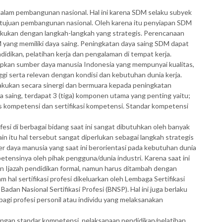
alam pembangunan nasional. Hal ini karena SDM selaku subyek
 tujuan pembangunan nasional. Oleh karena itu penyiapan SDM
ilakukan dengan langkah-langkah yang strategis. Perencanaan
yang memiliki daya saing. Peningkatan daya saing SDM dapat
didikan, pelatihan kerja dan pengalaman di tempat kerja.
pkan sumber daya manusia Indonesia yang mempunyai kualitas,
gi serta relevan dengan kondisi dan kebutuhan dunia kerja.
ilakukan secara sinergi dan bermuara kepada peningkatan
saing, terdapat 3 (tiga) komponen utama yang penting yaitu;
is kompetensi dan sertifikasi kompetensi. Standar kompetensi
esi di berbagai bidang saat ini sangat dibutuhkan oleh banyak
lain itu hal tersebut sangat diperlukan sebagai langkah strategis
daya manusia yang saat ini berorientasi pada kebutuhan dunia
petensinya oleh pihak pengguna/dunia industri. Karena saat ini
n Ijazah pendidikan formal, namun harus ditambah dengan
m hal sertifikasi profesi dikeluarkan oleh Lembaga Sertifikasi
adan Nasional Sertifikasi Profesi (BNSP). Hal ini juga berlaku
 bagi profesi personil atau individu yang melaksanakan
ngan standar kompetensi, pelaksanaan pendidikan/pelatihan