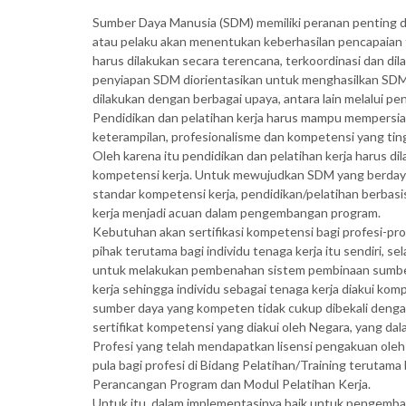
Sumber Daya Manusia (SDM) memiliki peranan penting d
atau pelaku akan menentukan keberhasilan pencapaian
harus dilakukan secara terencana, terkoordinasi dan d
penyiapan SDM diorientasikan untuk menghasilkan SDM 
dilakukan dengan berbagai upaya, antara lain melalui pen
Pendidikan dan pelatihan kerja harus mampu mempersia
keterampilan, profesionalisme dan kompetensi yang ting
Oleh karena itu pendidikan dan pelatihan kerja harus d
kompetensi kerja. Untuk mewujudkan SDM yang berdaya 
standar kompetensi kerja, pendidikan/pelatihan berbas
kerja menjadi acuan dalam pengembangan program.
Kebutuhan akan sertifikasi kompetensi bagi profesi-prof
pihak terutama bagi individu tenaga kerja itu sendiri, se
untuk melakukan pembenahan sistem pembinaan sumber 
kerja sehingga individu sebagai tenaga kerja diakui kom
sumber daya yang kompeten tidak cukup dibekali denga
sertifikat kompetensi yang diakui oleh Negara, yang dala
Profesi yang telah mendapatkan lisensi pengakuan oleh B
pula bagi profesi di Bidang Pelatihan/Training terutama
Perancangan Program dan Modul Pelatihan Kerja.
Untuk itu, dalam implementasinya baik untuk pengemba