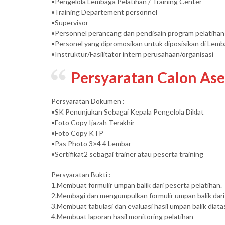
•Pengelola Lembaga Pelatihan / Training Center
•Training Departement personnel
•Supervisor
•Personnel perancang dan pendisain program pelatihan
•Personel yang dipromosikan untuk diposisikan di Lemb
•Instruktur/Fasilitator intern perusahaan/organisasi
Persyaratan Calon Ase
Persyaratan Dokumen :
•SK Penunjukan Sebagai Kepala Pengelola Diklat
•Foto Copy Ijazah Terakhir
•Foto Copy KTP
•Pas Photo 3×4 4 Lembar
•Sertifikat2 sebagai trainer atau peserta training
Persyaratan Bukti :
1.Membuat formulir umpan balik dari peserta pelatihan.
2.Membagi dan mengumpulkan formulir umpan balik dari 
3.Membuat tabulasi dan evaluasi hasil umpan balik diata
4.Membuat laporan hasil monitoring pelatihan