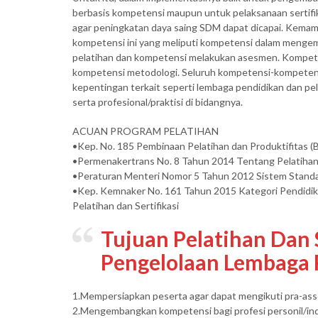
berbasis kompetensi maupun untuk pelaksanaan sertifi
agar peningkatan daya saing SDM dapat dicapai. Kemamp
kompetensi ini yang meliputi kompetensi dalam menge
pelatihan dan kompetensi melakukan asesmen. Kompet
kompetensi metodologi. Seluruh kompetensi-kompetens
kepentingan terkait seperti lembaga pendidikan dan pelat
serta profesional/praktisi di bidangnya.
ACUAN PROGRAM PELATIHAN
•Kep. No. 185 Pembinaan Pelatihan dan Produktifitas
•Permenakertrans No. 8 Tahun 2014 Tentang Pelatiha
•Peraturan Menteri Nomor 5 Tahun 2012 Sistem Standa
•Kep. Kemnaker No. 161 Tahun 2015 Kategori Pendidika
Pelatihan dan Sertifikasi
Tujuan Pelatihan Dan S
Pengelolaan Lembaga P
1.Mempersiapkan peserta agar dapat mengikuti pra-ass
2.Mengembangkan kompetensi bagi profesi personil/ind