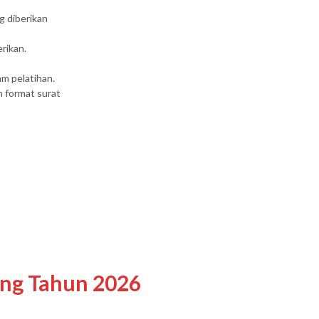
g diberikan
rikan.
m pelatihan.
n format surat
ing Tahun 2026