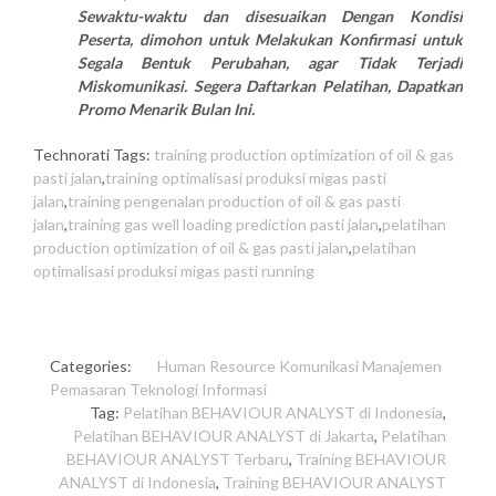
Sewaktu-waktu dan disesuaikan Dengan Kondisi
Peserta, dimohon untuk Melakukan Konfirmasi untuk
Segala Bentuk Perubahan, agar Tidak Terjadi
Miskomunikasi. Segera Daftarkan Pelatihan, Dapatkan
Promo Menarik Bulan Ini.
Technorati Tags:
training production optimization of oil & gas
pasti jalan
,
training optimalisasi produksi migas pasti
jalan
,
training pengenalan production of oil & gas pasti
jalan
,
training gas well loading prediction pasti jalan
,
pelatihan
production optimization of oil & gas pasti jalan
,
pelatihan
optimalisasi produksi migas pasti running
Categories:
Human Resource
Komunikasi
Manajemen
Pemasaran
Teknologi Informasi
Tag:
Pelatihan BEHAVIOUR ANALYST di Indonesia
,
Pelatihan BEHAVIOUR ANALYST di Jakarta
,
Pelatihan
BEHAVIOUR ANALYST Terbaru
,
Training BEHAVIOUR
ANALYST di Indonesia
,
Training BEHAVIOUR ANALYST