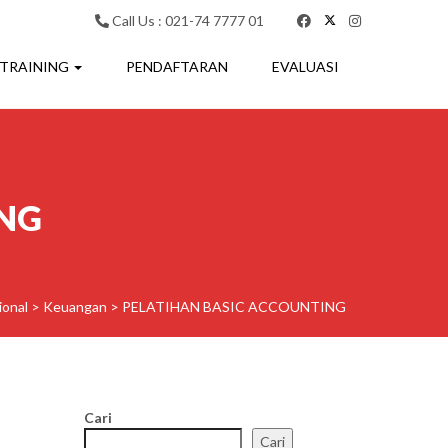
Call Us : 021-74 7777 01
 TRAINING
PENDAFTARAN
EVALUASI
ING
ional
>
Keuangan
>
PELATIHAN BASIC ACCOUNTING
Cari
Cari