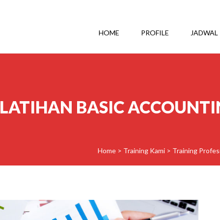
HOME
PROFILE
JADWAL
LATIHAN BASIC ACCOUNT
Home
>
Training Kami
>
Training Profes