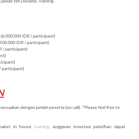
awab tim Diorama Training.
(6.000.000 IDR / participant)
500.000 IDR / participant)
 / participant)
ant)
ticipant)
 participant)
N
yesuaikan dengan jumlah peserta (on call). *Please feel free to
paket in house
training
, anggaran investasi pelatihan dapat