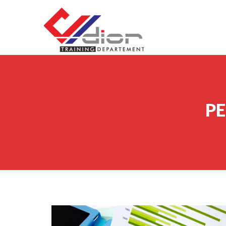
Skip to content
CV Diorama Success
PE