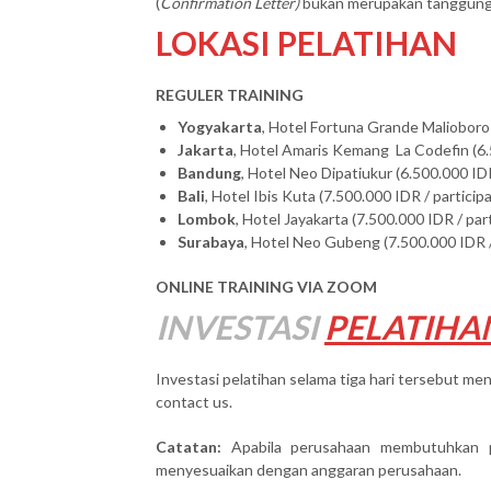
(
Confirmation Letter)
bukan merupakan tanggung j
LOKASI PELATIHAN
REGULER TRAINING
Yogyakarta
, Hotel Fortuna Grande Malioboro 
Jakarta
, Hotel Amaris Kemang La Codefin (6.
Bandung
, Hotel Neo Dipatiukur (6.500.000 IDR
Bali
, Hotel Ibis Kuta (7.500.000 IDR / particip
Lombok
, Hotel Jayakarta (7.500.000 IDR / par
Surabaya
, Hotel Neo Gubeng (7.500.000 IDR /
ONLINE TRAINING VIA ZOOM
INVESTASI
PELATIHA
Investasi pelatihan selama tiga hari tersebut men
contact us.
Catatan:
Apabila perusahaan membutuhkan 
menyesuaikan dengan anggaran perusahaan.