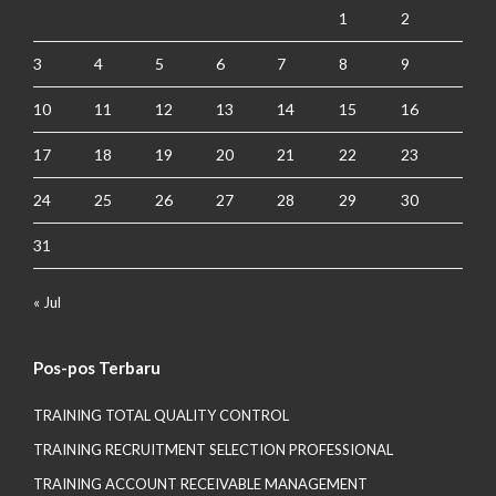
1
2
3
4
5
6
7
8
9
10
11
12
13
14
15
16
17
18
19
20
21
22
23
24
25
26
27
28
29
30
31
« Jul
Pos-pos Terbaru
TRAINING TOTAL QUALITY CONTROL
TRAINING RECRUITMENT SELECTION PROFESSIONAL
TRAINING ACCOUNT RECEIVABLE MANAGEMENT