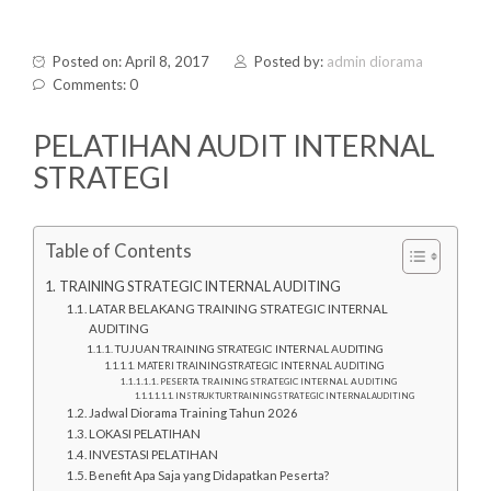
Posted on: April 8, 2017
Posted by:
admin diorama
Comments: 0
PELATIHAN AUDIT INTERNAL
STRATEGI
Table of Contents
TRAINING STRATEGIC INTERNAL AUDITING
LATAR BELAKANG TRAINING STRATEGIC INTERNAL
AUDITING
TUJUAN TRAINING STRATEGIC INTERNAL AUDITING
MATERI TRAINING STRATEGIC INTERNAL AUDITING
PESERTA TRAINING STRATEGIC INTERNAL AUDITING
INSTRUKTUR TRAINING STRATEGIC INTERNAL AUDITING
Jadwal Diorama Training Tahun 2026
LOKASI PELATIHAN
INVESTASI PELATIHAN
Benefit Apa Saja yang Didapatkan Peserta?