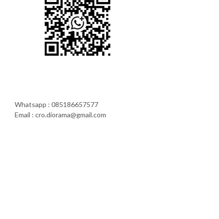
Whatsapp : 085186657577
Email : cro.diorama@gmail.com