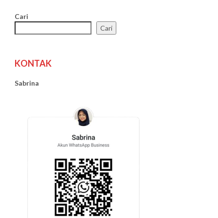
Cari
Cari
KONTAK
Sabrina