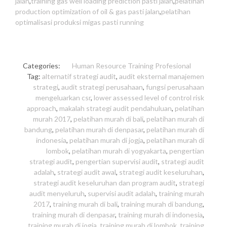
jalan
,
training gas well loading prediction pasti jalan
,
pelatihan
production optimization of oil & gas pasti jalan
,
pelatihan
optimalisasi produksi migas pasti running
Categories:
Human Resource
Training Profesional
Tag:
alternatif strategi audit
,
audit eksternal manajemen
strategi
,
audit strategi perusahaan
,
fungsi perusahaan
mengeluarkan csr
,
lower assessed level of control risk
approach
,
makalah strategi audit pendahuluan
,
pelatihan
murah 2017
,
pelatihan murah di bali
,
pelatihan murah di
bandung
,
pelatihan murah di denpasar
,
pelatihan murah di
indonesia
,
pelatihan murah di jogja
,
pelatihan murah di
lombok
,
pelatihan murah di yogyakarta
,
pengertian
strategi audit
,
pengertian supervisi audit
,
strategi audit
adalah
,
strategi audit awal
,
strategi audit keseluruhan
,
strategi audit keseluruhan dan program audit
,
strategi
audit menyeluruh
,
supervisi audit adalah
,
training murah
2017
,
training murah di bali
,
training murah di bandung
,
training murah di denpasar
,
training murah di indonesia
,
training murah di jogja
,
training murah di lombok
,
training