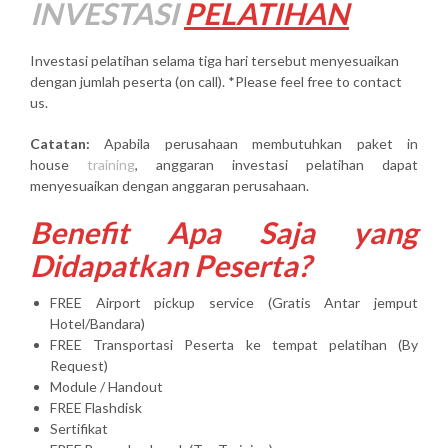
INVESTASI
PELATIHAN
Investasi pelatihan selama tiga hari tersebut menyesuaikan
dengan jumlah peserta (on call). *Please feel free to contact
us.
Catatan:
Apabila perusahaan membutuhkan paket in
house
training
, anggaran investasi pelatihan dapat
menyesuaikan dengan anggaran perusahaan.
Benefit Apa Saja yang
Didapatkan Peserta?
FREE Airport pickup service (Gratis Antar jemput
Hotel/Bandara)
FREE Transportasi Peserta ke tempat pelatihan (By
Request)
Module / Handout
FREE Flashdisk
Sertifikat