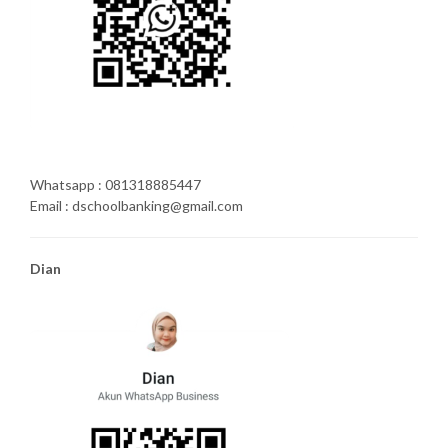
Whatsapp : 081318885447
Email : dschoolbanking@gmail.com
Dian