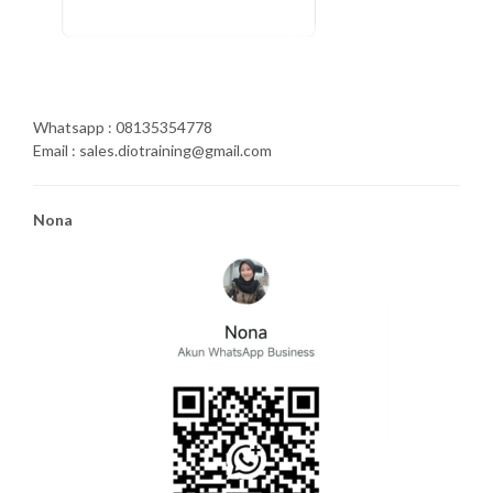
Whatsapp : 08135354778
Email : sales.diotraining@gmail.com
Nona