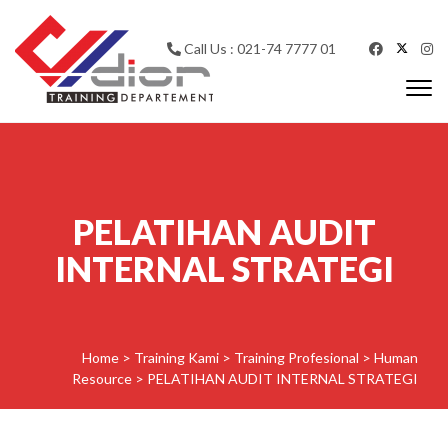
Skip to content
Call Us : 021-74 7777 01
Togg
navi
CV Diorama Success
PELATIHAN AUDIT
INTERNAL STRATEGI
Home
>
Training Kami
>
Training Profesional
>
Human
Resource
>
PELATIHAN AUDIT INTERNAL STRATEGI