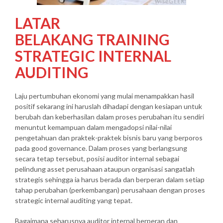
LATAR
BELAKANG TRAINING
STRATEGIC INTERNAL
AUDITING
Laju pertumbuhan ekonomi yang mulai menampakkan hasil
positif sekarang ini haruslah dihadapi dengan kesiapan untuk
berubah dan keberhasilan dalam proses perubahan itu sendiri
menuntut kemampuan dalam mengadopsi nilai-nilai
pengetahuan dan praktek-praktek bisnis baru yang berporos
pada good governance. Dalam proses yang berlangsung
secara tetap tersebut, posisi auditor internal sebagai
pelindung asset perusahaan ataupun organisasi sangatlah
strategis sehingga ia harus berada dan berperan dalam setiap
tahap perubahan (perkembangan) perusahaan dengan proses
strategic internal auditing yang tepat.
Bagaimana seharusnya auditor internal berperan dan