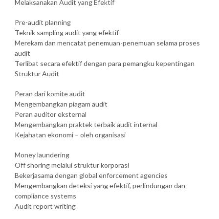
Melaksanakan Audit yang Efektif
Pre-audit planning
Teknik sampling audit yang efektif
Merekam dan mencatat penemuan-penemuan selama proses
audit
Terlibat secara efektif dengan para pemangku kepentingan
Struktur Audit
Peran dari komite audit
Mengembangkan piagam audit
Peran auditor eksternal
Mengembangkan praktek terbaik audit internal
Kejahatan ekonomi – oleh organisasi
Money laundering
Off shoring melalui struktur korporasi
Bekerjasama dengan global enforcement agencies
Mengembangkan deteksi yang efektif, perlindungan dan
compliance systems
Audit report writing