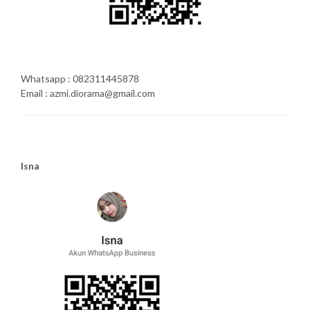
Whatsapp : 082311445878
Email : azmi.diorama@gmail.com
Isna