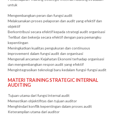
untuk
Mengembangkan peran dan fungsi audit
Melaksanakan proses pelaporan dan audit yang efektif dan
objektif
Berkontribusi secara efektif kepada strategi audit organisasi
Terlibat dan bekerja secara efektif dengan para pemangku
kepentingan
Meningkatkan kualitas pengukuran dan continuous
improvement dalam fungsi audit dan organisasi
Mengenali ancaman Kejahatan Ekonomi terhadap organisasi
dan mengembangkan respon audit yang efektif
Mengintegrasikan teknologi baru kedalam fungsi-fungsi audit
MATERI TRAINING STRATEGIC INTERNAL
AUDITING
Tujuan utama dari fungsi internal audit
Memastikan objektifitas dan tujuan auditor
Menghindari konflik kepentingan dalam proses audit
Keterampilan utama dari auditor