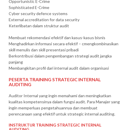
Opportunistic E-Crime
Sophisticated E-Crime
Cyber security defence systems
External accreditation for data security
Keterlibatan dalam struktur audit
Membuat rekomendasi efektif dan kasus-kasus bisnis
Menghadirkan informasi secara efektif – cmengkombinasikan
skill menulis dan skill presentasi pribadi
Berkontribusi dalam pengembangan strategi audit jangka
panjang
Membangkitan profil dari internal audit dalam organisasi
PESERTA TRAINING STRATEGIC INTERNAL
AUDITING
Auditor Internal yang ingin memahami dan meningkatkan
kualitas kompetensinya dalam fungsi audit. Para Manajer yang
ingin memperluas pengetahuannya dan membuat
perencanaan yang efektif untuk strategic internal auditing.
INSTRUKTUR TRAINING STRATEGIC INTERNAL
AUDITING