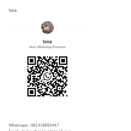
Isna
Whatsapp : 081318885447