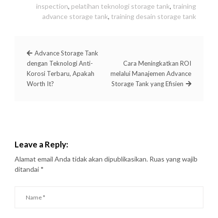
inspection
,
pelatihan teknologi storage tank
,
training
advance storage tank
,
training desain storage tank
Advance Storage Tank
dengan Teknologi Anti-
Cara Meningkatkan ROI
Korosi Terbaru, Apakah
melalui Manajemen Advance
Worth It?
Storage Tank yang Efisien
Leave a Reply:
Alamat email Anda tidak akan dipublikasikan.
Ruas yang wajib
ditandai
*