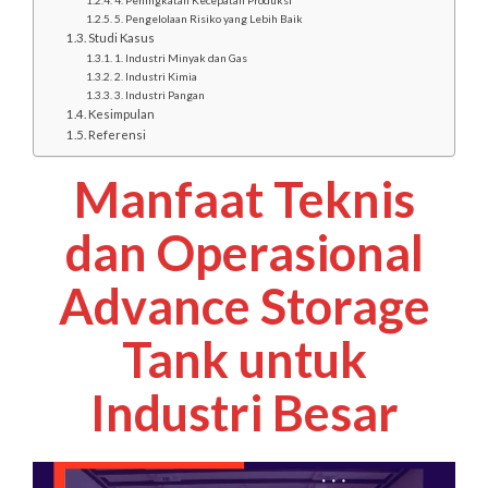
4. Peningkatan Kecepatan Produksi
5. Pengelolaan Risiko yang Lebih Baik
Studi Kasus
1. Industri Minyak dan Gas
2. Industri Kimia
3. Industri Pangan
Kesimpulan
Referensi
Manfaat Teknis
dan Operasional
Advance Storage
Tank untuk
Industri Besar