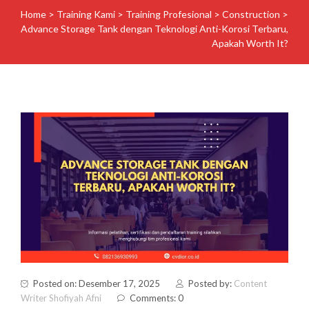
Home
>
Training Kami
>
Training Profesional
>
Construction
>
Advance Storage Tank dengan Teknologi Anti-Korosi Terbaru,
Apakah Worth It?
Posted on: Desember 17, 2025
Posted by:
Content
Writer Shofiyah Afni
Comments: 0