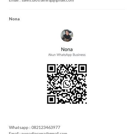
Nona
Whatsapp : 082123463977
Email : nonadiorama@gmail.com