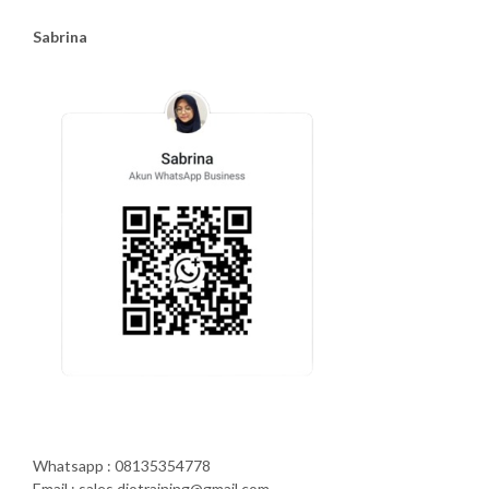
Sabrina
Whatsapp : 08135354778
Email : sales.diotraining@gmail.com