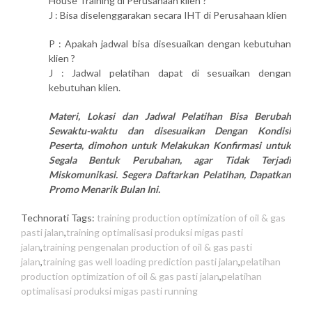
House Training di Perusahaan klien ?
J : Bisa diselenggarakan secara IHT di Perusahaan klien
P : Apakah jadwal bisa disesuaikan dengan kebutuhan
klien ?
J : Jadwal pelatihan dapat di sesuaikan dengan
kebutuhan klien.
Materi, Lokasi dan Jadwal Pelatihan Bisa Berubah
Sewaktu-waktu dan disesuaikan Dengan Kondisi
Peserta, dimohon untuk Melakukan Konfirmasi untuk
Segala Bentuk Perubahan, agar Tidak Terjadi
Miskomunikasi. Segera Daftarkan Pelatihan, Dapatkan
Promo Menarik Bulan Ini.
Technorati Tags:
training production optimization of oil & gas
pasti jalan
,
training optimalisasi produksi migas pasti
jalan
,
training pengenalan production of oil & gas pasti
jalan
,
training gas well loading prediction pasti jalan
,
pelatihan
production optimization of oil & gas pasti jalan
,
pelatihan
optimalisasi produksi migas pasti running