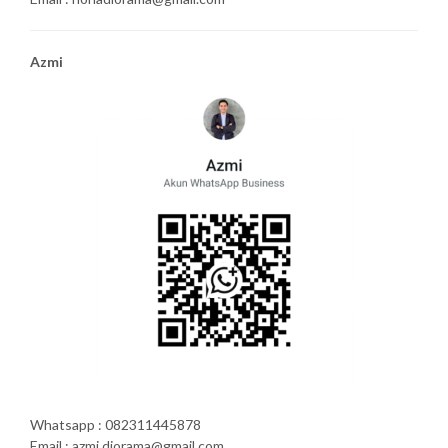
Azmi
Whatsapp : 082311445878
Email : azmi.diorama@gmail.com