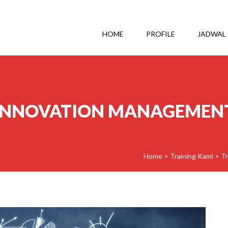
HOME
PROFILE
JADWAL
INNOVATION MANAGEMEN
Home
>
Training Kami
>
Tr