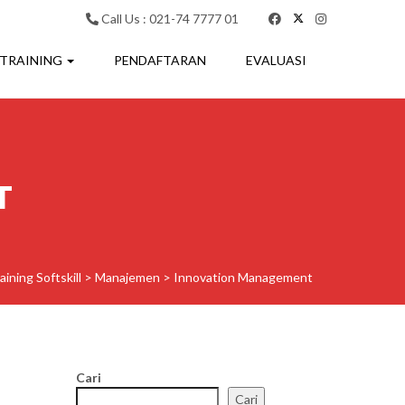
Call Us : 021-74 7777 01
 TRAINING
PENDAFTARAN
EVALUASI
T
aining Softskill
>
Manajemen
>
Innovation Management
Cari
Cari