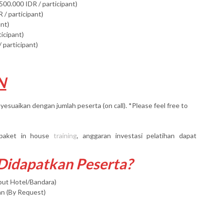
500.000 IDR / participant)
 / participant)
ant)
ticipant)
 participant)
N
yesuaikan dengan jumlah peserta (on call). *Please feel free to
paket in house
training
, anggaran investasi pelatihan dapat
 Didapatkan Peserta?
mput Hotel/Bandara)
an (By Request)