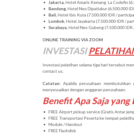
Jakarta
, Hotel Amaris Kemang La Codefin (6.
Bandung
, Hotel Neo Dipatiukur (6.500.000 IDR
Bali
, Hotel Ibis Kuta (7.500.000 IDR / particip
Lombok
, Hotel Jayakarta (7.500.000 IDR / par
Surabaya
, Hotel Neo Gubeng (7.500.000 IDR /
ONLINE TRAINING VIA ZOOM
INVESTASI
PELATIHA
Investasi pelatihan selama tiga hari tersebut men
contact us.
Catatan:
Apabila perusahaan membutuhkan 
menyesuaikan dengan anggaran perusahaan.
Benefit Apa Saja yang
FREE Airport pickup service (Gratis Antar je
FREE Transportasi Peserta ke tempat pelatih
Module / Handout
FREE Flashdisk