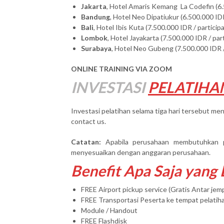
Jakarta
, Hotel Amaris Kemang La Codefin (6.
Bandung
, Hotel Neo Dipatiukur (6.500.000 IDR
Bali
, Hotel Ibis Kuta (7.500.000 IDR / particip
Lombok
, Hotel Jayakarta (7.500.000 IDR / par
Surabaya
, Hotel Neo Gubeng (7.500.000 IDR /
ONLINE TRAINING VIA ZOOM
INVESTASI
PELATIHA
Investasi pelatihan selama tiga hari tersebut men
contact us.
Catatan:
Apabila perusahaan membutuhkan 
menyesuaikan dengan anggaran perusahaan.
Benefit Apa Saja yang
FREE Airport pickup service (Gratis Antar je
FREE Transportasi Peserta ke tempat pelatih
Module / Handout
FREE Flashdisk