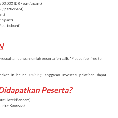
500.000 IDR / participant)
 / participant)
ant)
ticipant)
 participant)
N
yesuaikan dengan jumlah peserta (on call). *Please feel free to
paket in house
training
, anggaran investasi pelatihan dapat
 Didapatkan Peserta?
mput Hotel/Bandara)
an (By Request)