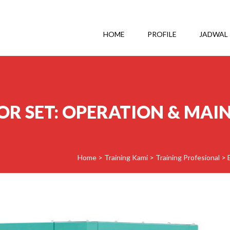
HOME
PROFILE
JADWAL
R SET: OPERATION & MA
Home
>
Training Kami
>
Training Profesional
>