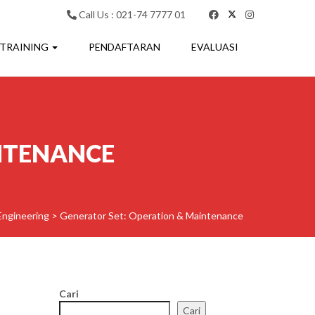
Call Us : 021-74 7777 01
 TRAINING
PENDAFTARAN
EVALUASI
INTENANCE
Engineering
>
Generator Set: Operation & Maintenance
Cari
Cari