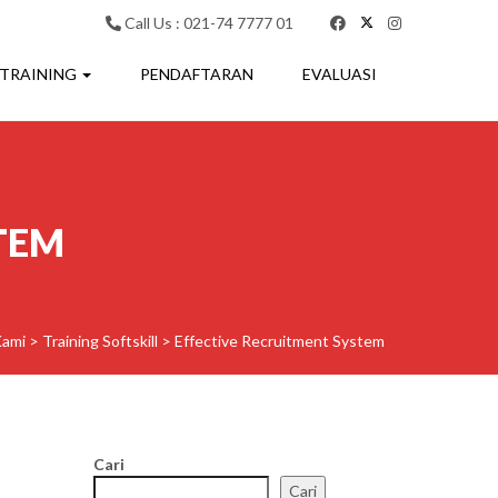
Call Us : 021-74 7777 01
 TRAINING
PENDAFTARAN
EVALUASI
TEM
Kami
>
Training Softskill
>
Effective Recruitment System
Cari
Cari