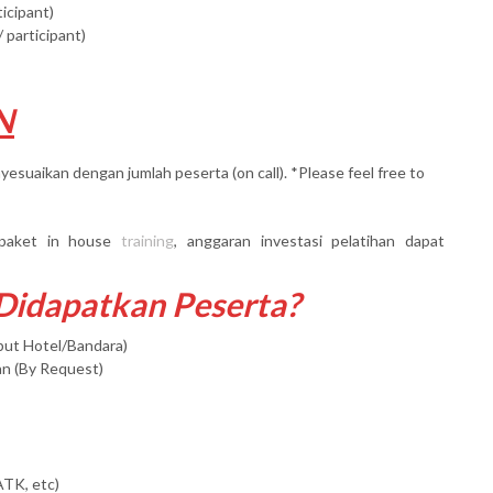
ticipant)
 participant)
N
yesuaikan dengan jumlah peserta (on call). *Please feel free to
paket in house
training
, anggaran investasi pelatihan dapat
 Didapatkan Peserta?
mput Hotel/Bandara)
an (By Request)
ATK, etc)