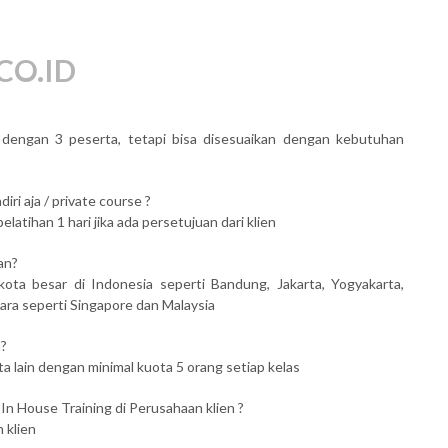
CO.ID
al dengan 3 peserta, tetapi bisa disesuaikan dengan kebutuhan
iri aja / private course ?
atihan 1 hari jika ada persetujuan dari klien
an?
kota besar di Indonesia seperti Bandung, Jakarta, Yogyakarta,
ara seperti Singapore dan Malaysia
n?
ta lain dengan minimal kuota 5 orang setiap kelas
 In House Training di Perusahaan klien ?
 klien