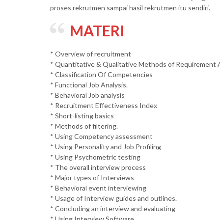
proses rekrutmen sampai hasil rekrutmen itu sendiri.
MATERI
* Overview of recruitment
* Quantitative & Qualitative Methods of Requirement 
* Classification Of Competencies
* Functional Job Analysis.
* Behavioral Job analysis
* Recruitment Effectiveness Index
* Short-listing basics
* Methods of filtering.
* Using Competency assessment
* Using Personality and Job Profiling
* Using Psychometric testing
* The overall interview process
* Major types of Interviews
* Behavioral event interviewing
* Usage of Interview guides and outlines.
* Concluding an interview and evaluating
* Using Interview Software.