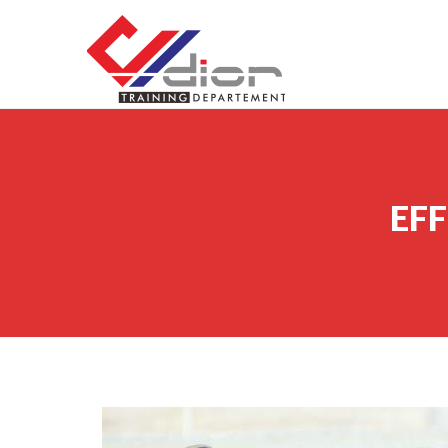
Skip to content
CV Diorama Success
EF