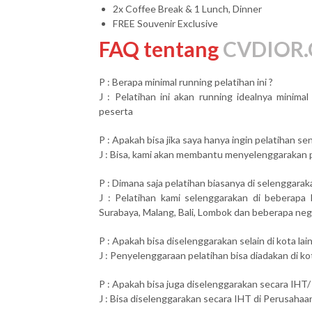
2x Coffee Break & 1 Lunch, Dinner
FREE Souvenir Exclusive
FAQ tentang
CVDIOR.
P : Berapa minimal running pelatihan ini ?
J : Pelatihan ini akan running idealnya minim
peserta
P : Apakah bisa jika saya hanya ingin pelatihan send
J : Bisa, kami akan membantu menyelenggarakan pel
P : Dimana saja pelatihan biasanya di selenggarak
J : Pelatihan kami selenggarakan di beberapa 
Surabaya, Malang, Bali, Lombok dan beberapa neg
P : Apakah bisa diselenggarakan selain di kota lai
J : Penyelenggaraan pelatihan bisa diadakan di ko
P : Apakah bisa juga diselenggarakan secara IHT/
J : Bisa diselenggarakan secara IHT di Perusahaan