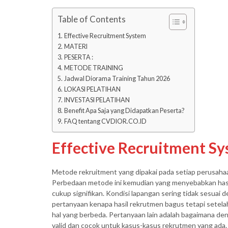
Table of Contents
Effective Recruitment System
MATERI
PESERTA :
METODE TRAINING
Jadwal Diorama Training Tahun 2026
LOKASI PELATIHAN
INVESTASI PELATIHAN
Benefit Apa Saja yang Didapatkan Peserta?
FAQ tentang CVDIOR.CO.ID
Effective Recruitment S
Metode rekruitment yang dipakai pada setiap perusahaan
Perbedaan metode ini kemudian yang menyebabkan hasi
cukup signifikan. Kondisi lapangan sering tidak sesuai 
pertanyaan kenapa hasil rekrutmen bagus tetapi setela
hal yang berbeda. Pertanyaan lain adalah bagaimana de
valid dan cocok untuk kasus-kasus rekrutmen yang ada