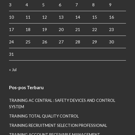
3
4
5
6
7
8
9
10
11
12
13
14
15
16
17
18
19
20
21
22
23
24
25
26
27
28
29
30
31
« Jul
Pos-pos Terbaru
TRAINING AC CENTRAL : SAFETY DEVICES AND CONTROL
SYSTEM
TRAINING TOTAL QUALITY CONTROL
TRAINING RECRUITMENT SELECTION PROFESSIONAL
TRAINING ACCOUNT RECEIVABLE MANAGEMENT