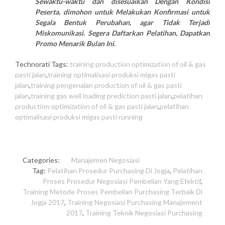
Sewaktu-waktu dan disesuaikan Dengan Kondisi
Peserta, dimohon untuk Melakukan Konfirmasi untuk
Segala Bentuk Perubahan, agar Tidak Terjadi
Miskomunikasi. Segera Daftarkan Pelatihan, Dapatkan
Promo Menarik Bulan Ini.
Technorati Tags:
training production optimization of oil & gas
pasti jalan
,
training optimalisasi produksi migas pasti
jalan
,
training pengenalan production of oil & gas pasti
jalan
,
training gas well loading prediction pasti jalan
,
pelatihan
production optimization of oil & gas pasti jalan
,
pelatihan
optimalisasi produksi migas pasti running
Categories:
Manajemen
Negosiasi
Tag:
Pelatihan Prosedur Purchasing Di Jogja
,
Pelatihan
Proses Prosedur Negosiasi Pembelian Yang Efektif
,
Training Metode Proses Pembelian Purchasing Terbaik Di
Jogja 2017
,
Training Negosiasi Purchasing Manajement
2017
,
Training Teknik Negosiasi Purchasing