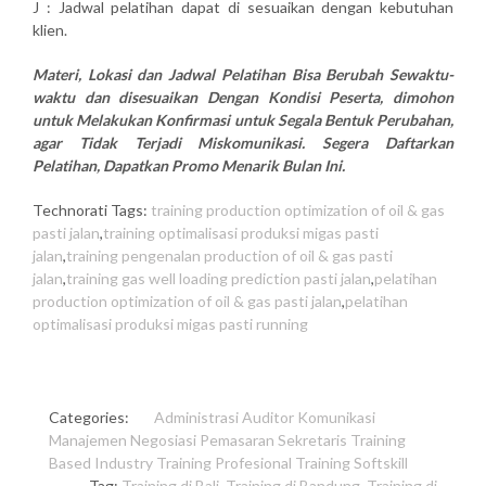
J : Jadwal pelatihan dapat di sesuaikan dengan kebutuhan
klien.
Materi, Lokasi dan Jadwal Pelatihan Bisa Berubah Sewaktu-
waktu dan disesuaikan Dengan Kondisi Peserta, dimohon
untuk Melakukan Konfirmasi untuk Segala Bentuk Perubahan,
agar Tidak Terjadi Miskomunikasi. Segera Daftarkan
Pelatihan, Dapatkan Promo Menarik Bulan Ini.
Technorati Tags:
training production optimization of oil & gas
pasti jalan
,
training optimalisasi produksi migas pasti
jalan
,
training pengenalan production of oil & gas pasti
jalan
,
training gas well loading prediction pasti jalan
,
pelatihan
production optimization of oil & gas pasti jalan
,
pelatihan
optimalisasi produksi migas pasti running
Categories:
Administrasi
Auditor
Komunikasi
Manajemen
Negosiasi
Pemasaran
Sekretaris
Training
Based Industry
Training Profesional
Training Softskill
Tag:
Training di Bali
,
Training di Bandung
,
Training di