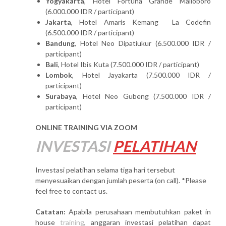
Yogyakarta
, Hotel Fortuna Grande Malioboro
(6.000.000 IDR / participant)
Jakarta
, Hotel Amaris Kemang La Codefin
(6.500.000 IDR / participant)
Bandung
, Hotel Neo Dipatiukur (6.500.000 IDR /
participant)
Bali
, Hotel Ibis Kuta (7.500.000 IDR / participant)
Lombok
, Hotel Jayakarta (7.500.000 IDR /
participant)
Surabaya
, Hotel Neo Gubeng (7.500.000 IDR /
participant)
ONLINE TRAINING VIA ZOOM
INVESTASI
PELATIHAN
Investasi pelatihan selama tiga hari tersebut
menyesuaikan dengan jumlah peserta (on call). *Please
feel free to contact us.
Catatan:
Apabila perusahaan membutuhkan paket in
house
training
, anggaran investasi pelatihan dapat