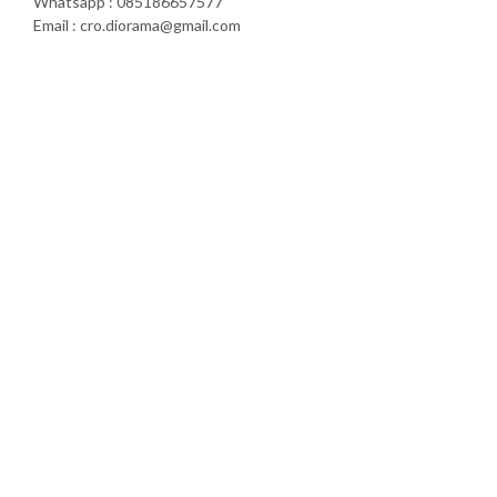
Whatsapp : 085186657577
Email : cro.diorama@gmail.com