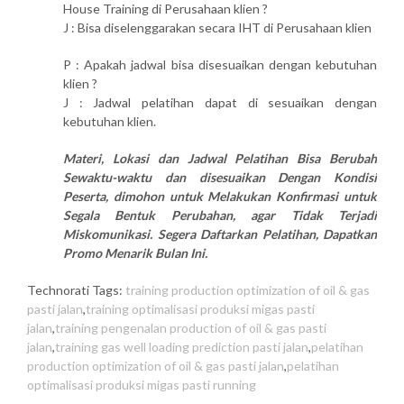
House Training di Perusahaan klien ?
J : Bisa diselenggarakan secara IHT di Perusahaan klien
P : Apakah jadwal bisa disesuaikan dengan kebutuhan
klien ?
J : Jadwal pelatihan dapat di sesuaikan dengan
kebutuhan klien.
Materi, Lokasi dan Jadwal Pelatihan Bisa Berubah
Sewaktu-waktu dan disesuaikan Dengan Kondisi
Peserta, dimohon untuk Melakukan Konfirmasi untuk
Segala Bentuk Perubahan, agar Tidak Terjadi
Miskomunikasi. Segera Daftarkan Pelatihan, Dapatkan
Promo Menarik Bulan Ini.
Technorati Tags:
training production optimization of oil & gas
pasti jalan
,
training optimalisasi produksi migas pasti
jalan
,
training pengenalan production of oil & gas pasti
jalan
,
training gas well loading prediction pasti jalan
,
pelatihan
production optimization of oil & gas pasti jalan
,
pelatihan
optimalisasi produksi migas pasti running