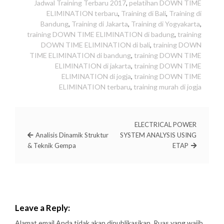
Jadwal Training Terbaru 2017
,
pelatihan DOWN TIME
ELIMINATION terbaru
,
Training di Bali
,
Training di
Bandung
,
Training di Jakarta
,
Training di Yogyakarta
,
training DOWN TIME ELIMINATION di badung
,
training
DOWN TIME ELIMINATION di bali
,
training DOWN
TIME ELIMINATION di bandung
,
training DOWN TIME
ELIMINATION di jakarta
,
training DOWN TIME
ELIMINATION di jogja
,
training DOWN TIME
ELIMINATION terbaru
,
training murah di jogja
ELECTRICAL POWER
Analisis Dinamik Struktur
SYSTEM ANALYSIS USING
& Teknik Gempa
ETAP
Leave a Reply:
Alamat email Anda tidak akan dipublikasikan.
Ruas yang wajib