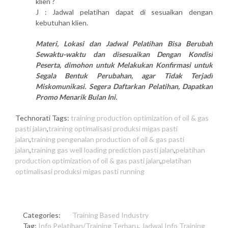
klien ?
J : Jadwal pelatihan dapat di sesuaikan dengan
kebutuhan klien.
Materi, Lokasi dan Jadwal Pelatihan Bisa Berubah
Sewaktu-waktu dan disesuaikan Dengan Kondisi
Peserta, dimohon untuk Melakukan Konfirmasi untuk
Segala Bentuk Perubahan, agar Tidak Terjadi
Miskomunikasi. Segera Daftarkan Pelatihan, Dapatkan
Promo Menarik Bulan Ini.
Technorati Tags:
training production optimization of oil & gas
pasti jalan
,
training optimalisasi produksi migas pasti
jalan
,
training pengenalan production of oil & gas pasti
jalan
,
training gas well loading prediction pasti jalan
,
pelatihan
production optimization of oil & gas pasti jalan
,
pelatihan
optimalisasi produksi migas pasti running
Categories:
Training Based Industry
Tag:
Info Pelatihan/Training Terbaru
,
Jadwal Info Training