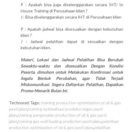
P : Apakah bisa juga diselenggarakan secara IHT/ In
House Training di Perusahaan klien ?
J : Bisa diselenggarakan secara IHT di Perusahaan klien
P : Apakah jadwal bisa disesuaikan dengan kebutuhan
klien ?
J : Jadwal pelatihan dapat di sesuaikan dengan
kebutuhan klien.
Materi, Lokasi dan Jadwal Pelatihan Bisa Berubah
Sewaktu-waktu dan disesuaikan Dengan Kondisi
Peserta, dimohon untuk Melakukan Konfirmasi untuk
Segala Bentuk Perubahan, agar Tidak Terjadi
Miskomunikasi. Segera Daftarkan Pelatihan, Dapatkan
Promo Menarik Bulan Ini.
Technorati Tags:
training production optimization of oil & gas
pasti jalan
,
training optimalisasi produksi migas pasti
jalan
,
training pengenalan production of oil & gas pasti
jalan
,
training gas well loading prediction pasti jalan
,
pelatihan
production optimization of oil & gas pasti jalan
,
pelatihan