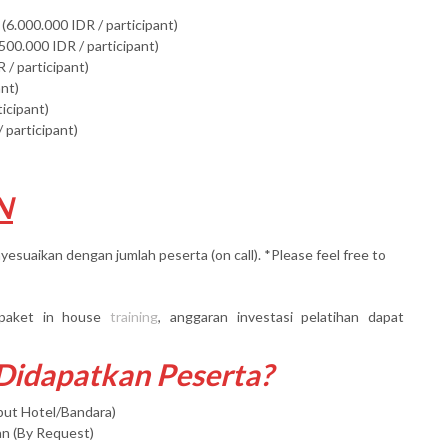
(6.000.000 IDR / participant)
500.000 IDR / participant)
 / participant)
ant)
ticipant)
 participant)
N
yesuaikan dengan jumlah peserta (on call). *Please feel free to
paket in house
training
, anggaran investasi pelatihan dapat
 Didapatkan Peserta?
mput Hotel/Bandara)
an (By Request)