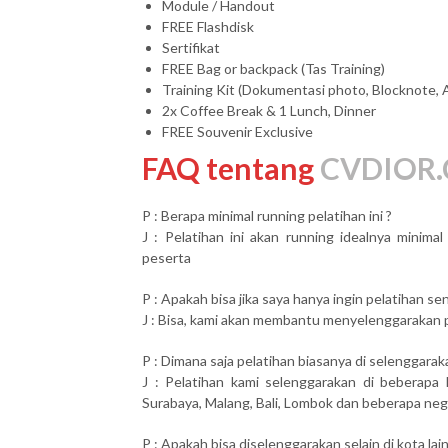
Module / Handout
FREE Flashdisk
Sertifikat
FREE Bag or backpack (Tas Training)
Training Kit (Dokumentasi photo, Blocknote, 
2x Coffee Break & 1 Lunch, Dinner
FREE Souvenir Exclusive
FAQ tentang
CVDIOR.
P : Berapa minimal running pelatihan ini ?
J : Pelatihan ini akan running idealnya minim
peserta
P : Apakah bisa jika saya hanya ingin pelatihan send
J : Bisa, kami akan membantu menyelenggarakan pel
P : Dimana saja pelatihan biasanya di selenggarak
J : Pelatihan kami selenggarakan di beberapa 
Surabaya, Malang, Bali, Lombok dan beberapa neg
P : Apakah bisa diselenggarakan selain di kota lai