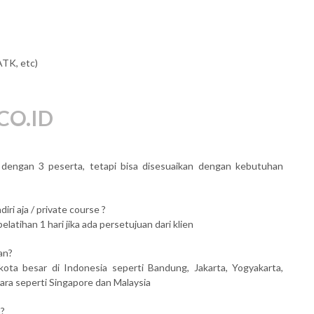
ATK, etc)
CO.ID
al dengan 3 peserta, tetapi bisa disesuaikan dengan kebutuhan
iri aja / private course ?
atihan 1 hari jika ada persetujuan dari klien
an?
kota besar di Indonesia seperti Bandung, Jakarta, Yogyakarta,
ara seperti Singapore dan Malaysia
n?