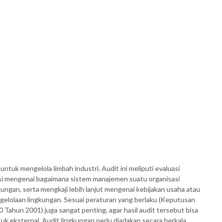
tuk mengelola limbah industri. Audit ini meliputi evaluasi
asi mengenai bagaimana sistem manajemen suatu organisasi
ngan, serta mengkaji lebih lanjut mengenai kebijakan usaha atau
elolaan lingkungan. Sesuai peraturan yang berlaku (Keputusan
Tahun 2001) juga sangat penting, agar hasil audit tersebut bisa
k eksternal. Audit lingkungan perlu diadakan secara berkala,