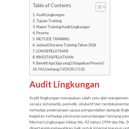
Table of Contents
Audit Lingkungan
Tujuan Training
Materi Training Audit Lingkungan
Peserta
METODE TRAINING
Jadwal Diorama Training Tahun 2026
LOKASI PELATIHAN
INVESTASI PELATIHAN
Benefit Apa Saja yang Didapatkan Peserta?
FAQ tentang CVDIOR.CO.ID
Audit Lingkungan
Audit lingkungan merupakan salah satu alat manajemen un
secara sistematik, periodik, obyketif dan terdokument
terhadap pelaksanaan upaya pengendalian dampak lingku
kegiatan terhadap peraturan perundangan tentang peng
Menteri Lingkungan Hidup No. 42 tahun 1994 dan No. 30 
dipertanggungjawabkan baik untuk internal maupun untu