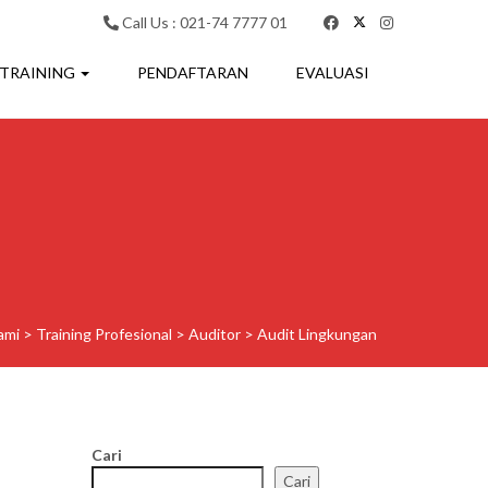
Call Us : 021-74 7777 01
 TRAINING
PENDAFTARAN
EVALUASI
ami
>
Training Profesional
>
Auditor
>
Audit Lingkungan
Cari
Cari