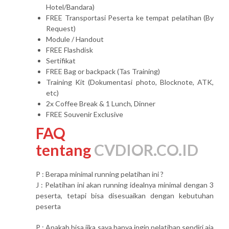
Hotel/Bandara)
FREE Transportasi Peserta ke tempat pelatihan (By
Request)
Module / Handout
FREE Flashdisk
Sertifikat
FREE Bag or backpack (Tas Training)
Training Kit (Dokumentasi photo, Blocknote, ATK,
etc)
2x Coffee Break & 1 Lunch, Dinner
FREE Souvenir Exclusive
FAQ
tentang
CVDIOR.CO.ID
P : Berapa minimal running pelatihan ini ?
J : Pelatihan ini akan running idealnya minimal dengan 3
peserta, tetapi bisa disesuaikan dengan kebutuhan
peserta
P : Apakah bisa jika saya hanya ingin pelatihan sendiri aja