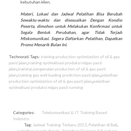
kebutuhan klien.
Materi, Lokasi dan Jadwal Pelatihan Bisa Berubah
Sewaktu-waktu dan disesuaikan Dengan Kondisi
Peserta, dimohon untuk Melakukan Konfirmasi untuk
Segala Bentuk Perubahan, agar Tidak Terjadi
Miskomunikasi. Segera Daftarkan Pelatihan, Dapatkan
Promo Menarik Bulan Ini.
Technorati Tags:
training production optimization of oil & gas
pasti jalan
,
training optimalisasi produksi migas pasti
jalan
,
training pengenalan production of oil & gas pasti
jalan
,
training gas well loading prediction pasti jalan
,
pelatihan
production optimization of oil & gas pasti jalan
,
pelatihan
optimalisasi produksi migas pasti running
Categories:
Telekomunikasi & IT
Training Based
Industry
Tag:
Jadwal Training Terbaru 2017
,
Pelatihan di Bali
,
pelatihan murah di jogja
,
Pelatihan/Training di Bandung
,