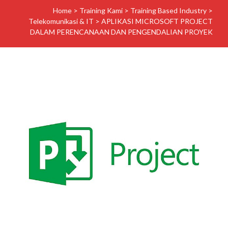
Home
>
Training Kami
>
Training Based Industry
>
Telekomunikasi & IT
>
APLIKASI MICROSOFT PROJECT
DALAM PERENCANAAN DAN PENGENDALIAN PROYEK