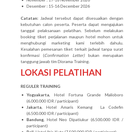
Desember : 15-16 December 2026
Catatan:
Jadwal tersebut dapat disesuaikan dengan
kebutuhan calon peserta. Peserta dapat mengajukan
tanggal pelaksanaan pelatihan. Sebelum melakukan
booking tiket perjalanan maupun hotel mohon untuk
menghubungi marketing kami terlebih dahulu.
Kesalahan pemesanan tiket terkait jadwal tanpa surat
konfirmasi (
Confirmation Letter)
bukan merupakan
tanggung jawab tim Diorama Training.
LOKASI PELATIHAN
REGULER TRAINING
Yogyakarta
, Hotel Fortuna Grande Malioboro
(6.000.000 IDR / participant)
Jakarta
, Hotel Amaris Kemang La Codefin
(6.500.000 IDR / participant)
Bandung
, Hotel Neo Dipatiukur (6.500.000 IDR /
participant)
Bali
, Hotel Ibis Kuta (7.500.000 IDR / participant)