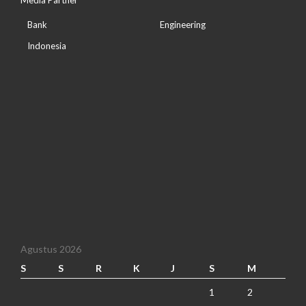
Media Partner
Bank
Engineering
Indonesia
Agustus 2026
S
S
R
K
J
S
M
1
2