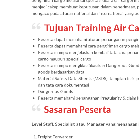
pengiriman kargo melalui tarsportasi udara (air cargo) 
menjadi cakap membuat keputusan dalam penerimaan, p
mengacu pada aturan national dan international yang be
Tujuan Training Air C
Peserta dapat memahami aturan penanganan pengirim
Peserta dapat memahami cara pengiriman cargo mela
Peserta mampu menjelaskan kembali tata cara penan
cargo maupun special cargo
Peserta mampu mengklasifikasikan Dangerous Goods 
goods berdasarkan data
Material Safety Data Sheets (MSDS), tampilan fisik,
dan tata cara dokumentasi
Dangerous Goods
Peserta memahami penanganan irregularity & claim k
Sasaran Peserta
Level Staff, Specialist atau Manager yang menangan
Freight Forwarder