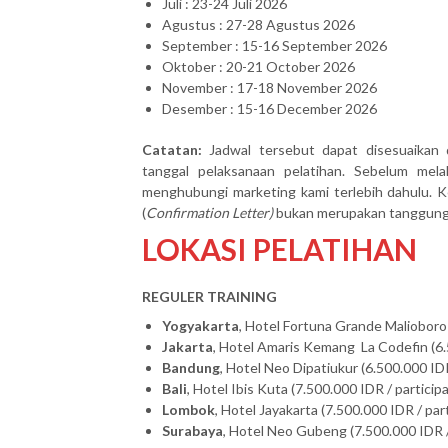
Juli : 23-24 Juli 2026
Agustus : 27-28 Agustus 2026
September : 15-16 September 2026
Oktober : 20-21 October 2026
November : 17-18 November 2026
Desember : 15-16 December 2026
Catatan:
Jadwal tersebut dapat disesuaikan 
tanggal pelaksanaan pelatihan. Sebelum mel
menghubungi marketing kami terlebih dahulu. Ke
(
Confirmation Letter)
bukan merupakan tanggung j
LOKASI PELATIHAN
REGULER TRAINING
Yogyakarta
, Hotel Fortuna Grande Malioboro 
Jakarta
, Hotel Amaris Kemang La Codefin (6.
Bandung
, Hotel Neo Dipatiukur (6.500.000 IDR
Bali
, Hotel Ibis Kuta (7.500.000 IDR / particip
Lombok
, Hotel Jayakarta (7.500.000 IDR / par
Surabaya
, Hotel Neo Gubeng (7.500.000 IDR /