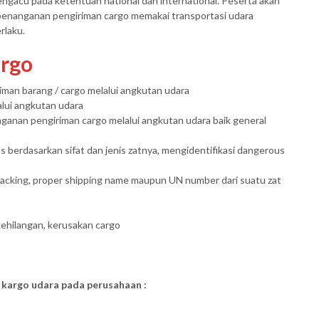
mengacu pada ketentuan national dan international. Peserta akan
enanganan pengiriman cargo memakai transportasi udara
rlaku.
argo
an barang / cargo melalui angkutan udara
lui angkutan udara
ganan pengiriman cargo melalui angkutan udara baik general
berdasarkan sifat dan jenis zatnya, mengidentifikasi dangerous
 packing, proper shipping name maupun UN number dari suatu zat
ehilangan, kerusakan cargo
i kargo udara pada perusahaan :