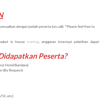
N
yesuaikan dengan jumlah peserta (on call). *Please feel free to
paket in house
training
, anggaran investasi pelatihan dapat
 Didapatkan Peserta?
mput Hotel/Bandara)
an (By Request)
ATK, etc)