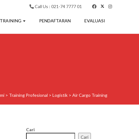
Call Us : 021-74 7777 01
 TRAINING
PENDAFTARAN
EVALUASI
ami
>
Training Profesional
>
Logistik
>
Air Cargo Training
Cari
Cari