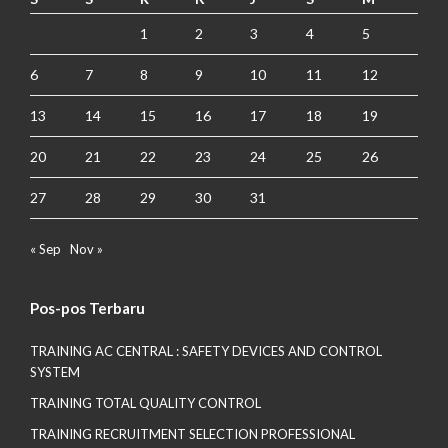
1
2
3
4
5
6
7
8
9
10
11
12
13
14
15
16
17
18
19
20
21
22
23
24
25
26
27
28
29
30
31
« Sep
Nov »
Pos-pos Terbaru
TRAINING AC CENTRAL : SAFETY DEVICES AND CONTROL
SYSTEM
TRAINING TOTAL QUALITY CONTROL
TRAINING RECRUITMENT SELECTION PROFESSIONAL