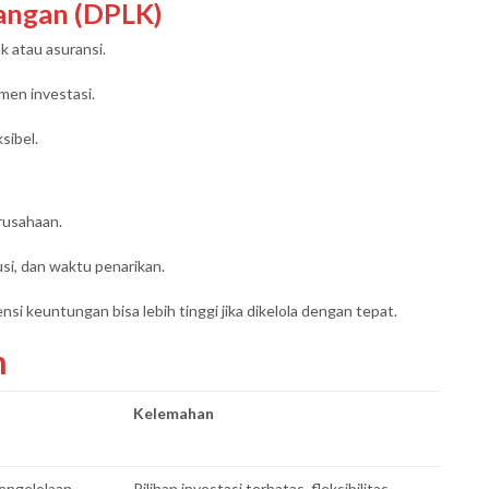
angan (DPLK)
 atau asuransi.
men investasi.
sibel.
erusahaan.
usi, dan waktu penarikan.
i keuntungan bisa lebih tinggi jika dikelola dengan tepat.
n
Kelemahan
pengelolaan
Pilihan investasi terbatas, fleksibilitas