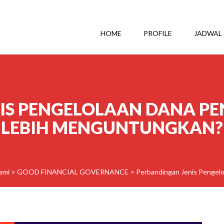
HOME
PROFILE
JADWAL
IS PENGELOLAAN DANA PE
LEBIH MENGUNTUNGKAN?
ami
>
GOOD FINANCIAL GOVERNANCE
>
Perbandingan Jenis Pengel