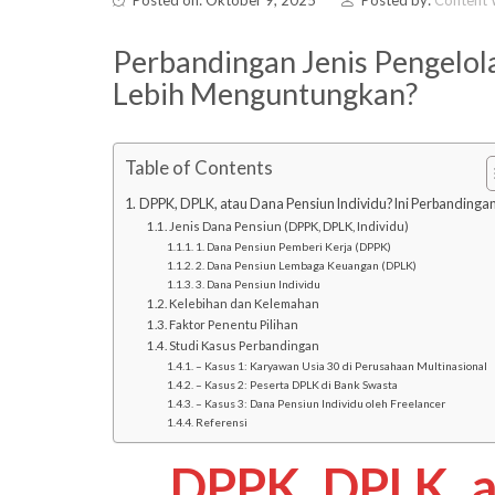
Perbandingan Jenis Pengelo
Lebih Menguntungkan?
Table of Contents
DPPK, DPLK, atau Dana Pensiun Individu? Ini Perbandinga
Jenis Dana Pensiun (DPPK, DPLK, Individu)
1. Dana Pensiun Pemberi Kerja (DPPK)
2. Dana Pensiun Lembaga Keuangan (DPLK)
3. Dana Pensiun Individu
Kelebihan dan Kelemahan
Faktor Penentu Pilihan
Studi Kasus Perbandingan
– Kasus 1: Karyawan Usia 30 di Perusahaan Multinasional
– Kasus 2: Peserta DPLK di Bank Swasta
– Kasus 3: Dana Pensiun Individu oleh Freelancer
Referensi
DPPK, DPLK, a