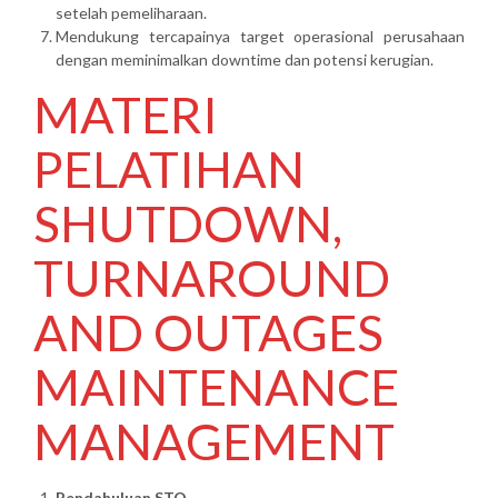
setelah pemeliharaan.
Mendukung tercapainya target operasional perusahaan
dengan meminimalkan downtime dan potensi kerugian.
MATERI
PELATIHAN
SHUTDOWN,
TURNAROUND
AND OUTAGES
MAINTENANCE
MANAGEMENT
Pendahuluan STO