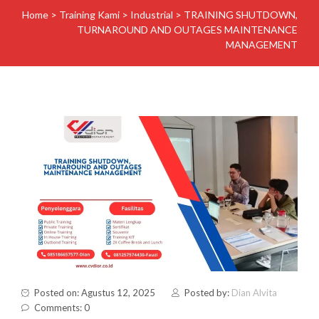
Home
>
Training Kami
>
Industrial
>
TRAINING SHUTDOWN,
TURNAROUND AND OUTAGES MAINTENANCE
MANAGEMENT
Posted on: Agustus 12, 2025
Posted by:
Dian Alvita
Comments: 0