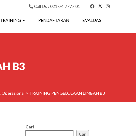
Call Us : 021-74 7777 01
 TRAINING
PENDAFTARAN
EVALUASI
AH B3
& Operasional
>
TRAINING PENGELOLAAN LIMBAH B3
Cari
Cari