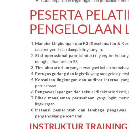
Audit kepatuhan lingkungan dan perbaikan berke
PESERTA PELAT
PENGELOLAAN 
Manajer Lingkungan dan K3 (Keselamatan & Kes
dan pengendalian dampak lingkungan.
Staf operasional pabrik/industri
yang berhubunga
menghasilkan limbah B3.
Tim laboratorium
yang menangani bahan berbahaya 
Petugas gudang dan logistik
yang mengelola penyi
Konsultan lingkungan dan auditor internal
yang
perusahaan.
Pengawas lapangan dan teknisi
di sektor industri
Pihak manajemen perusahaan
yang ingin menin
lingkungan.
Instansi pemerintah dan lembaga pengawas 
pengendalian pencemaran.
INSTRUKTUR TRAINING