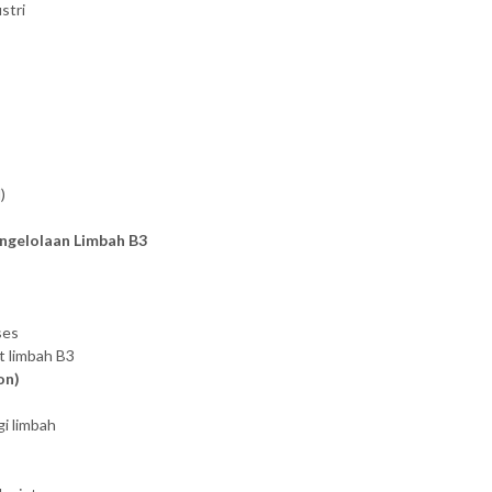
stri
)
ngelolaan Limbah B3
ses
t limbah B3
on)
i limbah