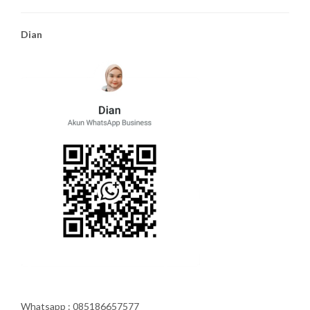
Dian
Whatsapp : 085186657577