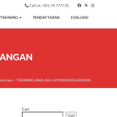
Call Us : 021-74 7777 01
 TRAINING
PENDAFTARAN
EVALUASI
UANGAN
nistrasi
>
TRAINING ANALISA LAPORAN KEUANGAN
Cari
Cari