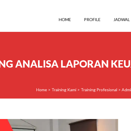
HOME
PROFILE
JADWAL
ING ANALISA LAPORAN KE
Home
>
Training Kami
>
Training Profesional
>
Admi