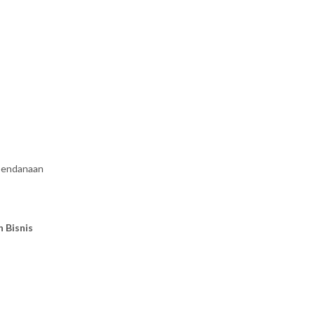
 pendanaan
 Bisnis