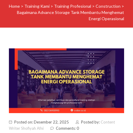
Home
>
Training Kami
>
Training Profesional
>
Construction
>
Bagaimana Advance Storage Tank Membantu Menghemat
Energi Operasional
Posted on: Desember 22, 2025
Posted by:
Content
Writer Shofiyah Afni
Comments: 0