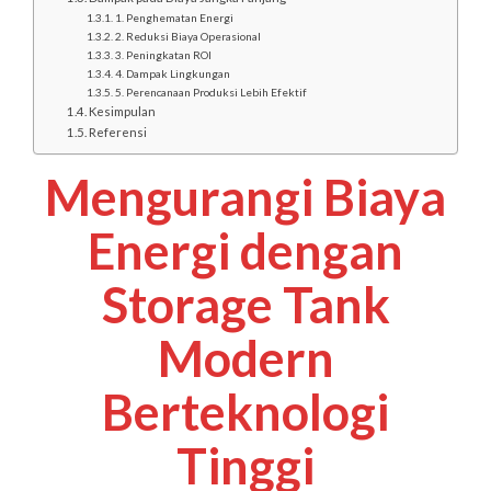
1. Penghematan Energi
2. Reduksi Biaya Operasional
3. Peningkatan ROI
4. Dampak Lingkungan
5. Perencanaan Produksi Lebih Efektif
Kesimpulan
Referensi
Mengurangi Biaya
Energi dengan
Storage Tank
Modern
Berteknologi
Tinggi