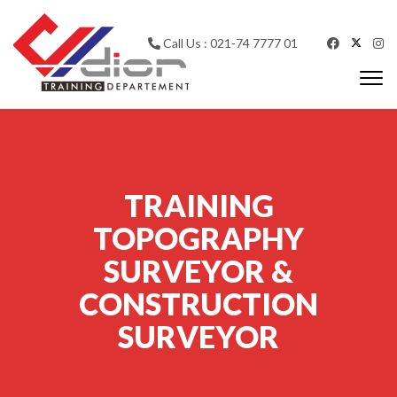
Skip to content
Call Us : 021-74 7777 01
Togg
navi
CV Diorama Success
TRAINING
TOPOGRAPHY
SURVEYOR &
CONSTRUCTION
SURVEYOR