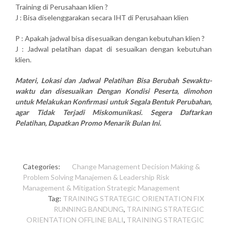
Training di Perusahaan klien ?
J : Bisa diselenggarakan secara IHT di Perusahaan klien
P : Apakah jadwal bisa disesuaikan dengan kebutuhan klien ?
J : Jadwal pelatihan dapat di sesuaikan dengan kebutuhan
klien.
Materi, Lokasi dan Jadwal Pelatihan Bisa Berubah Sewaktu-
waktu dan disesuaikan Dengan Kondisi Peserta, dimohon
untuk Melakukan Konfirmasi untuk Segala Bentuk Perubahan,
agar Tidak Terjadi Miskomunikasi. Segera Daftarkan
Pelatihan, Dapatkan Promo Menarik Bulan Ini.
Categories:
Change Management
Decision Making &
Problem Solving
Manajemen & Leadership
Risk
Management & Mitigation
Strategic Management
Tag:
TRAINING STRATEGIC ORIENTATION FIX
RUNNING BANDUNG
,
TRAINING STRATEGIC
ORIENTATION OFFLINE BALI
,
TRAINING STRATEGIC