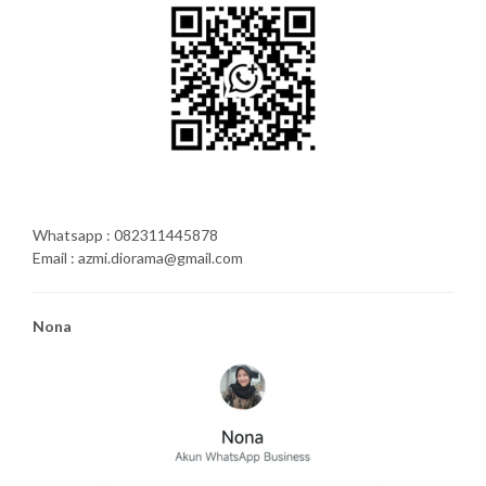
Whatsapp : 082311445878
Email : azmi.diorama@gmail.com
Nona