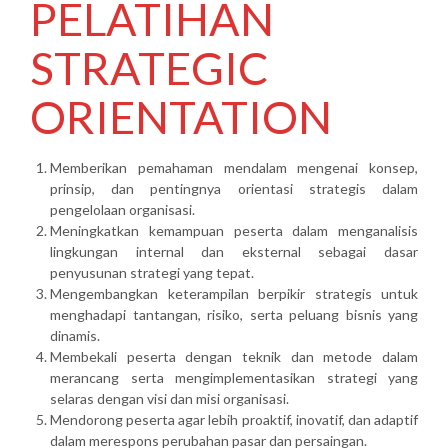
PELATIHAN
STRATEGIC
ORIENTATION
Memberikan pemahaman mendalam mengenai konsep,
prinsip, dan pentingnya orientasi strategis dalam
pengelolaan organisasi.
Meningkatkan kemampuan peserta dalam menganalisis
lingkungan internal dan eksternal sebagai dasar
penyusunan strategi yang tepat.
Mengembangkan keterampilan berpikir strategis untuk
menghadapi tantangan, risiko, serta peluang bisnis yang
dinamis.
Membekali peserta dengan teknik dan metode dalam
merancang serta mengimplementasikan strategi yang
selaras dengan visi dan misi organisasi.
Mendorong peserta agar lebih proaktif, inovatif, dan adaptif
dalam merespons perubahan pasar dan persaingan.