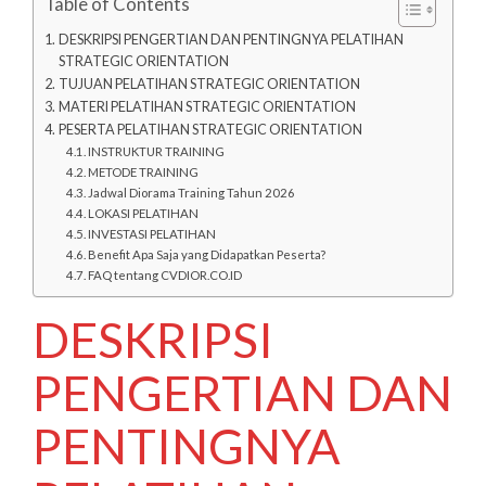
Table of Contents
DESKRIPSI PENGERTIAN DAN PENTINGNYA PELATIHAN
STRATEGIC ORIENTATION
TUJUAN PELATIHAN STRATEGIC ORIENTATION
MATERI PELATIHAN STRATEGIC ORIENTATION
PESERTA PELATIHAN STRATEGIC ORIENTATION
INSTRUKTUR TRAINING
METODE TRAINING
Jadwal Diorama Training Tahun 2026
LOKASI PELATIHAN
INVESTASI PELATIHAN
Benefit Apa Saja yang Didapatkan Peserta?
FAQ tentang CVDIOR.CO.ID
DESKRIPSI
PENGERTIAN DAN
PENTINGNYA