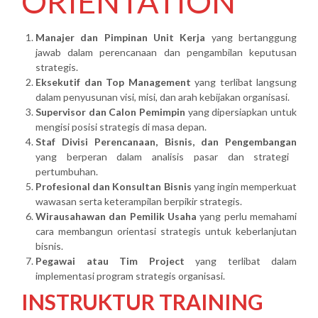
ORIENTATION
Manajer dan Pimpinan Unit Kerja
yang bertanggung
jawab dalam perencanaan dan pengambilan keputusan
strategis.
Eksekutif dan Top Management
yang terlibat langsung
dalam penyusunan visi, misi, dan arah kebijakan organisasi.
Supervisor dan Calon Pemimpin
yang dipersiapkan untuk
mengisi posisi strategis di masa depan.
Staf Divisi Perencanaan, Bisnis, dan Pengembangan
yang berperan dalam analisis pasar dan strategi
pertumbuhan.
Profesional dan Konsultan Bisnis
yang ingin memperkuat
wawasan serta keterampilan berpikir strategis.
Wirausahawan dan Pemilik Usaha
yang perlu memahami
cara membangun orientasi strategis untuk keberlanjutan
bisnis.
Pegawai atau Tim Project
yang terlibat dalam
implementasi program strategis organisasi.
INSTRUKTUR TRAINING