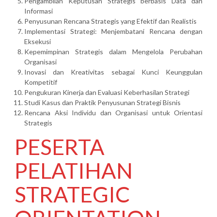
Pengambilan Keputusan Strategis berbasis Data dan
Informasi
Penyusunan Rencana Strategis yang Efektif dan Realistis
Implementasi Strategi: Menjembatani Rencana dengan
Eksekusi
Kepemimpinan Strategis dalam Mengelola Perubahan
Organisasi
Inovasi dan Kreativitas sebagai Kunci Keunggulan
Kompetitif
Pengukuran Kinerja dan Evaluasi Keberhasilan Strategi
Studi Kasus dan Praktik Penyusunan Strategi Bisnis
Rencana Aksi Individu dan Organisasi untuk Orientasi
Strategis
PESERTA
PELATIHAN
STRATEGIC