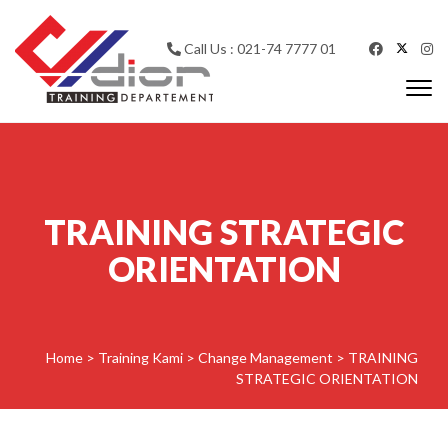
Skip to content
Call Us : 021-74 7777 01
Togg
navi
CV Diorama Success
TRAINING STRATEGIC
ORIENTATION
Home
>
Training Kami
>
Change Management
>
TRAINING
STRATEGIC ORIENTATION