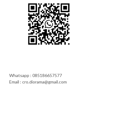
Whatsapp : 085186657577
Email : cro.diorama@gmail.com