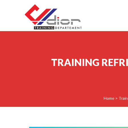
Skip to content
CV Diorama Success
TRAINING REFR
Home
>
Train