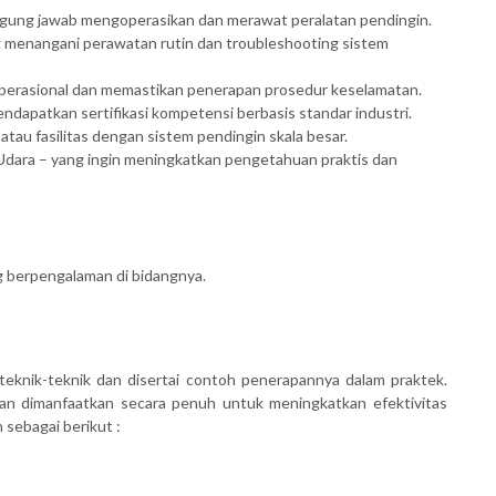
ggung jawab mengoperasikan dan merawat peralatan pendingin.
 menangani perawatan rutin dan troubleshooting sistem
operasional dan memastikan penerapan prosedur keselamatan.
endapatkan sertifikasi kompetensi berbasis standar industri.
tau fasilitas dengan sistem pendingin skala besar.
 Udara – yang ingin meningkatkan pengetahuan praktis dan
ng berpengalaman di bidangnya.
teknik-teknik dan disertai contoh penerapannya dalam praktek.
kan dimanfaatkan secara penuh untuk meningkatkan efektivitas
 sebagai berikut :