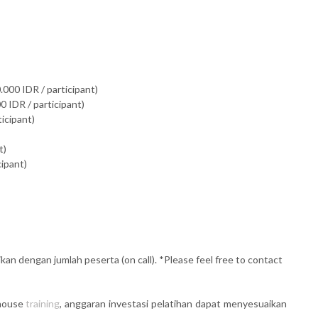
.000 IDR / participant)
 IDR / participant)
ticipant)
t)
cipant)
kan dengan jumlah peserta (on call). *Please feel free to contact
 house
training
, anggaran investasi pelatihan dapat menyesuaikan