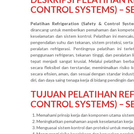
CONTROL SYSTEMS) – S
Pelatihan Refrigeration (Safety & Control Syste
dirancang untuk memberikan pemahaman dan kompeten
keselamatan dan sistem kontrol. Pelatihan ini mencaku
pengendalian suhu dan tekanan, sistem proteksi, sert
peralatan refrigerasi. Pentingnya pelatihan ini ter
penggunaan refrigeran, tekanan tinggi, dan peralatan 
tepat menjadi sangat krusial. Melalui pelatihan berb
secara fleksibel dan terstandar, meminimalkan risiko 
secara efisien, aman, dan sesuai dengan standar industr
diri, dan daya saing tenaga kerja di bidang pendingin dan
TUJUAN PELATIHAN REF
CONTROL SYSTEMS) – SE
Memahami prinsip kerja dan komponen utama sistem r
Meningkatkan pemahaman aspek keselamatan kerja da
Menguasai sistem kontrol dan proteksi untuk menja
Mengurangi risiko kecelakaan dan kerusakan peralat