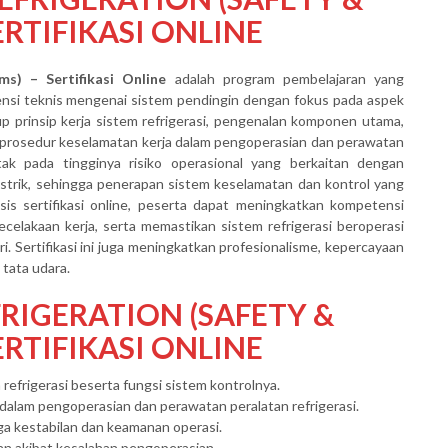
ERTIFIKASI ONLINE
ms) – Sertifikasi Online
adalah program pembelajaran yang
si teknis mengenai sistem pendingin dengan fokus pada aspek
p prinsip kerja sistem refrigerasi, pengenalan komponen utama,
a prosedur keselamatan kerja dalam pengoperasian dan perawatan
letak pada tingginya risiko operasional yang berkaitan dengan
listrik, sehingga penerapan sistem keselamatan dan kontrol yang
asis sertifikasi online, peserta dapat meningkatkan kompetensi
kecelakaan kerja, serta memastikan sistem refrigerasi beroperasi
i. Sertifikasi ini juga meningkatkan profesionalisme, kepercayaan
 tata udara.
RIGERATION (SAFETY &
RTIFIKASI ONLINE
efrigerasi beserta fungsi sistem kontrolnya.
lam pengoperasian dan perawatan peralatan refrigerasi.
ga kestabilan dan keamanan operasi.
an akibat kesalahan pengoperasian.