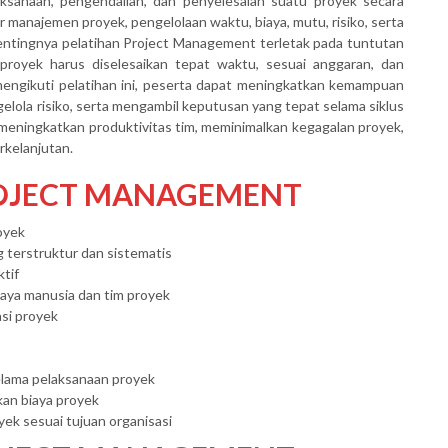
sanaan, pengendalian, dan penyelesaian suatu proyek secara
r manajemen proyek, pengelolaan waktu, biaya, mutu, risiko, serta
entingnya pelatihan Project Management terletak pada tuntutan
proyek harus diselesaikan tepat waktu, sesuai anggaran, dan
engikuti pelatihan ini, peserta dapat meningkatkan kemampuan
lola risiko, serta mengambil keputusan yang tepat selama siklus
u meningkatkan produktivitas tim, meminimalkan kegagalan proyek,
rkelanjutan.
ROJECT MANAGEMENT
oyek
terstruktur dan sistematis
tif
a manusia dan tim proyek
si proyek
lama pelaksanaan proyek
an biaya proyek
ek sesuai tujuan organisasi