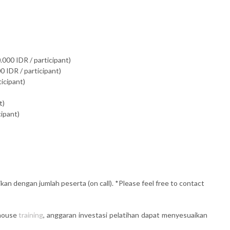
.000 IDR / participant)
 IDR / participant)
ticipant)
t)
cipant)
kan dengan jumlah peserta (on call). *Please feel free to contact
 house
training
, anggaran investasi pelatihan dapat menyesuaikan