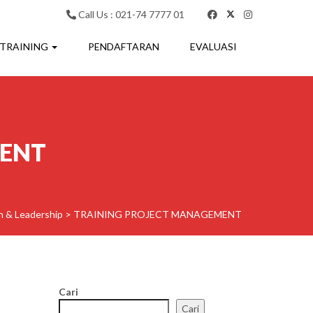
Call Us : 021-74 7777 01
 TRAINING
PENDAFTARAN
EVALUASI
MENT
 & Leadership
>
TRAINING PROJECT MANAGEMENT
Cari
Cari