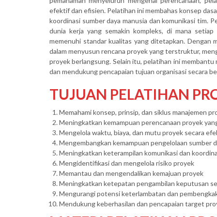
pemahaman menyeluruh mengenai perencanaan, pelak
efektif dan efisien. Pelatihan ini membahas konsep dasa
koordinasi sumber daya manusia dan komunikasi tim. P
dunia kerja yang semakin kompleks, di mana setiap 
memenuhi standar kualitas yang ditetapkan. Dengan m
dalam menyusun rencana proyek yang terstruktur, menge
proyek berlangsung. Selain itu, pelatihan ini membant
dan mendukung pencapaian tujuan organisasi secara be
TUJUAN PELATIHAN P
Memahami konsep, prinsip, dan siklus manajemen pr
Meningkatkan kemampuan perencanaan proyek yang 
Mengelola waktu, biaya, dan mutu proyek secara efek
Mengembangkan kemampuan pengelolaan sumber day
Meningkatkan keterampilan komunikasi dan koordina
Mengidentifikasi dan mengelola risiko proyek
Memantau dan mengendalikan kemajuan proyek
Meningkatkan ketepatan pengambilan keputusan se
Mengurangi potensi keterlambatan dan pembengkak
Mendukung keberhasilan dan pencapaian target proy