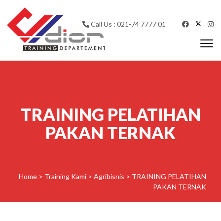
Skip to content
Call Us : 021-74 7777 01
Togg
navi
CV Diorama Success
TRAINING PELATIHAN
PAKAN TERNAK
Home
>
Training Kami
>
Agribisnis
>
TRAINING PELATIHAN
PAKAN TERNAK