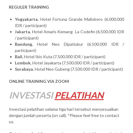
REGULER TRAINING
Yogyakarta
, Hotel Fortuna Grande Malioboro (6.000.000
IDR / participant)
Jakarta
, Hotel Amaris Kemang La Codefin (6.500.000 IDR
/ participant)
Bandung
, Hotel Neo Dipatiukur (6.500.000 IDR /
participant)
Bali
, Hotel Ibis Kuta (7.500.000 IDR / participant)
Lombok
, Hotel Jayakarta (7.500.000 IDR / participant)
Surabaya
, Hotel Neo Gubeng (7.500.000 IDR / participant)
ONLINE TRAINING VIA ZOOM
INVESTASI
PELATIHAN
Investasi pelatihan selama tiga hari tersebut menyesuaikan
dengan jumlah peserta (on call). *Please feel free to contact
us.