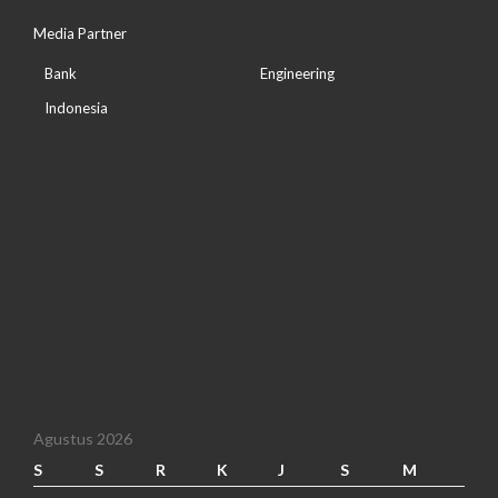
Media Partner
Bank
Engineering
Indonesia
Agustus 2026
S
S
R
K
J
S
M