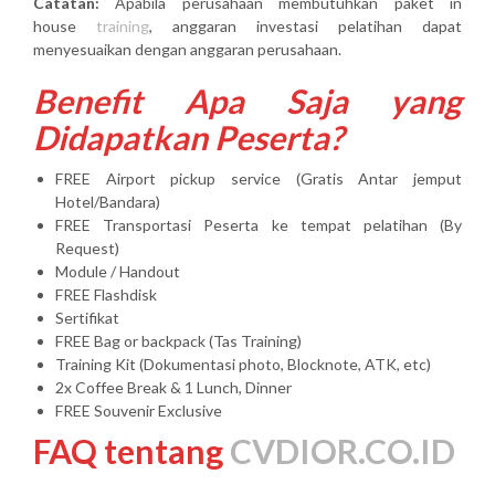
Catatan:
Apabila perusahaan membutuhkan paket in
house
training
, anggaran investasi pelatihan dapat
menyesuaikan dengan anggaran perusahaan.
Benefit Apa Saja yang
Didapatkan Peserta?
FREE Airport pickup service (Gratis Antar jemput
Hotel/Bandara)
FREE Transportasi Peserta ke tempat pelatihan (By
Request)
Module / Handout
FREE Flashdisk
Sertifikat
FREE Bag or backpack (Tas Training)
Training Kit (Dokumentasi photo, Blocknote, ATK, etc)
2x Coffee Break & 1 Lunch, Dinner
FREE Souvenir Exclusive
FAQ tentang
CVDIOR.CO.ID