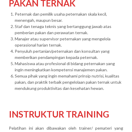
PAKAN TERNAK
Peternak dan pemilik usaha peternakan skala kecil,
menengah, maupun besar.
Staf dan tenaga teknis yang bertanggung jawab atas
pemberian pakan dan perawatan ternak.
Manajer atau supervisor peternakan yang mengelola
operasional harian ternak.
Penyuluh pertanian/peternakan dan konsultan yang
memberikan pendampingan kepada peternak.
Mahasiswa atau profesional di bidang peternakan yang
ingin meningkatkan kompetensi manajemen pakan.
Semua pihak yang ingin memahami prinsip nutrisi, kualitas
pakan, dan praktik terbaik pengelolaan pakan ternak untuk
mendukung produktivitas dan kesehatan hewan.
INSTRUKTUR TRAINING
Pelatihan ini akan dibawakan oleh trainer/ pemateri yang