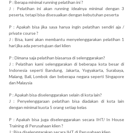
P : Berapa minimal running pelatihan ini ?
J : Pelatihan ini akan running idealnya minimal dengan 3
peserta, tetapi bisa disesuaikan dengan kebutuhan peserta
P : Apakah bisa jika saya hanya ingin pelatihan sendiri aja /
private course ?
J : Bisa, kami akan membantu menyelenggarakan pelatihan 1
hari jika ada persetujuan dari klien
P : Dimana saja pelatihan biasanya di selenggarakan?
J : Pelatihan kami selenggarakan di beberapa kota besar di
Indonesia seperti Bandung, Jakarta, Yogyakarta, Surabaya,
Malang, Bali, Lombok dan beberapa negara seperti Singapore
dan Malaysia
P : Apakah bisa diselenggarakan selain di kota lain?
J : Penyelenggaraan pelatihan bisa diadakan di kota lain
dengan minimal kuota 5 orang setiap kelas
P : Apakah bisa juga diselenggarakan secara IHT/ In House
Training di Perusahaan klien ?
J : Bisa diselenggarakan secara IHT di Perusahaan klien