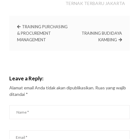
TERNAK TERBARU JAKARTA
TRAINING PURCHASING
& PROCUREMENT
TRAINING BUDIDAYA
MANAGEMENT
KAMBING
Leave a Reply:
Alamat email Anda tidak akan dipublikasikan.
Ruas yang wajib
ditandai
*