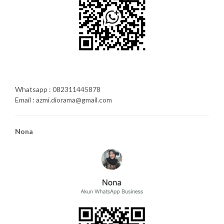
Whatsapp : 082311445878
Email : azmi.diorama@gmail.com
Nona