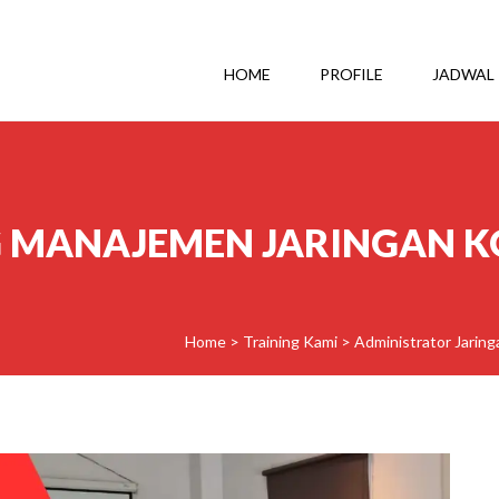
HOME
PROFILE
JADWAL
G MANAJEMEN JARINGAN 
Home
>
Training Kami
>
Administrator Jaring