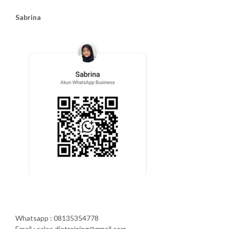
Sabrina
Whatsapp : 08135354778
Email : sales.diotraining@gmail.com