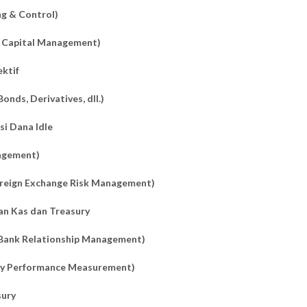
g & Control)
g Capital Management)
ektif
nds, Derivatives, dll.)
si Dana Idle
nagement)
oreign Exchange Risk Management)
an Kas dan Treasury
Bank Relationship Management)
ury Performance Measurement)
sury