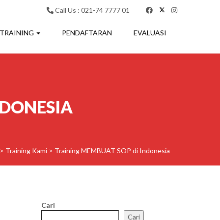
Call Us : 021-74 7777 01
 TRAINING
PENDAFTARAN
EVALUASI
NDONESIA
>
Training Kami
>
Training MEMBUAT SOP di Indonesia
Cari
Cari