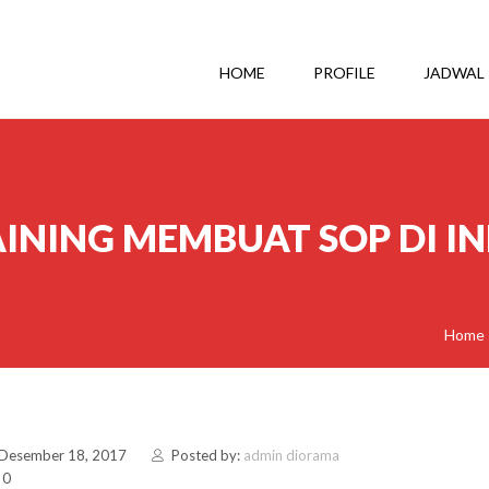
HOME
PROFILE
JADWAL
INING MEMBUAT SOP DI I
Home
 Desember 18, 2017
Posted by:
admin diorama
 0