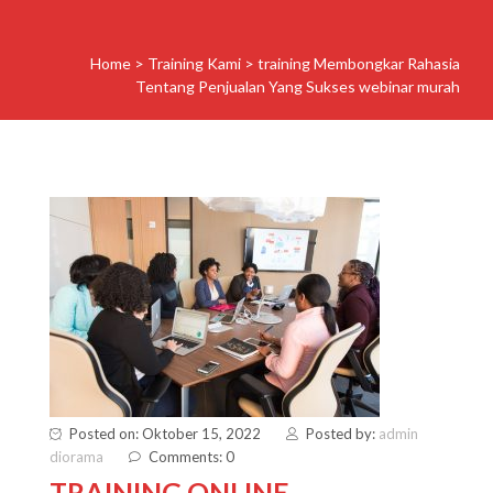
Home
>
Training Kami
>
training Membongkar Rahasia
Tentang Penjualan Yang Sukses webinar murah
Posted on: Oktober 15, 2022
Posted by:
admin
diorama
Comments: 0
TRAINING ONLINE