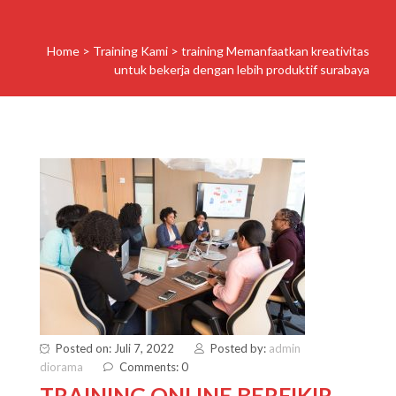
Home
>
Training Kami
>
training Memanfaatkan kreativitas
untuk bekerja dengan lebih produktif surabaya
Posted on: Juli 7, 2022
Posted by:
admin
diorama
Comments: 0
TRAINING ONLINE BERFIKIR