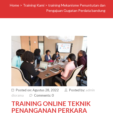
Home
>
Training Kami
>
training Mekanisme Penuntutan dan
Pengajuan Gugatan Perdata bandung
Posted on: Agustus 28, 2022
Posted by:
admin
diorama
Comments: 0
TRAINING ONLINE TEKNIK
PENANGANAN PERKARA