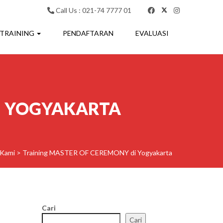
Call Us : 021-74 7777 01
 TRAINING
PENDAFTARAN
EVALUASI
I YOGYAKARTA
 Kami
>
Training MASTER OF CEREMONY di Yogyakarta
Cari
Cari