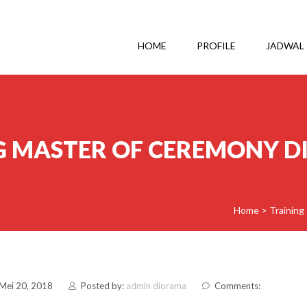
HOME
PROFILE
JADWAL
G MASTER OF CEREMONY D
Home
>
Training
 Mei 20, 2018
Posted by:
admin diorama
Comments: