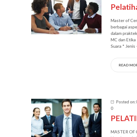
Pelati
Master of Ce
berbagai asp
dalam praktek
MC dan Etika 
Suara * Jenis 
READ MO
Posted on:
0
PELAT
MASTER OF 